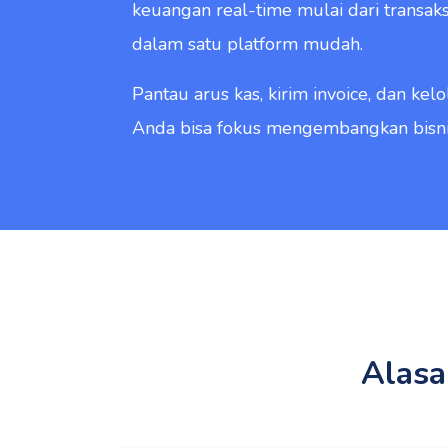
keuangan real-time mulai dari transaks
dalam satu platform mudah.
Pantau arus kas, kirim invoice, dan kel
Anda bisa fokus mengembangkan bisnis
Alasa