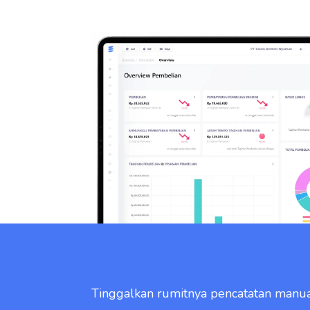
Tinggalkan rumitnya pencatatan manua