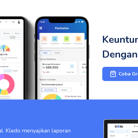
Keuntu
Dengan
Coba Gr
l. Kledo menyajikan laporan