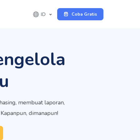
ID
Coba Gratis
engelola
u
rchasing, membuat laporan,
. Kapanpun, dimanapun!