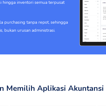
i hingga inventori semua terpusat
ola purchasing tanpa repot, sehingga
, bukan urusan administrasi.
n Memilih Aplikasi Akuntansi