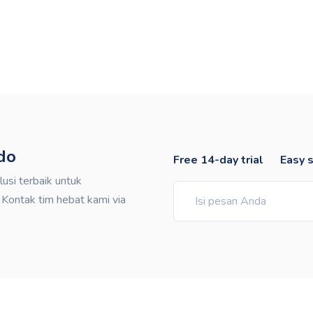
do
Free 14-day trial
Easy 
si terbaik untuk
ontak tim hebat kami via