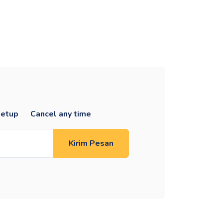
setup
Cancel any time
Kirim Pesan