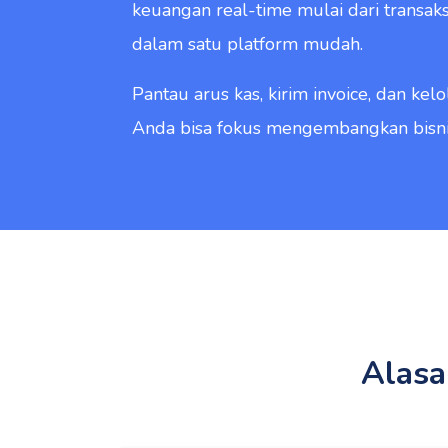
keuangan real-time mulai dari transaks
dalam satu platform mudah.
Pantau arus kas, kirim invoice, dan kel
Anda bisa fokus mengembangkan bisnis
Alasa