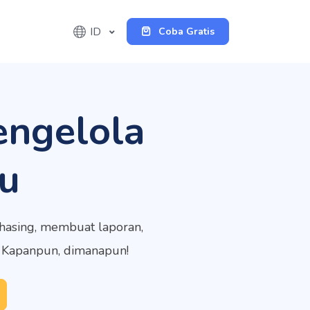
ID
Coba Gratis
engelola
u
rchasing, membuat laporan,
. Kapanpun, dimanapun!