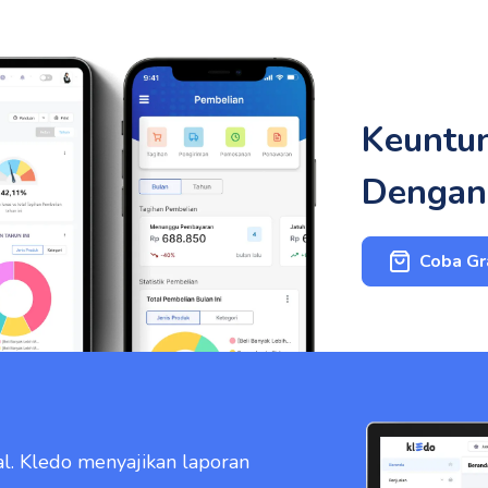
Keuntu
Dengan
Coba Gr
l. Kledo menyajikan laporan