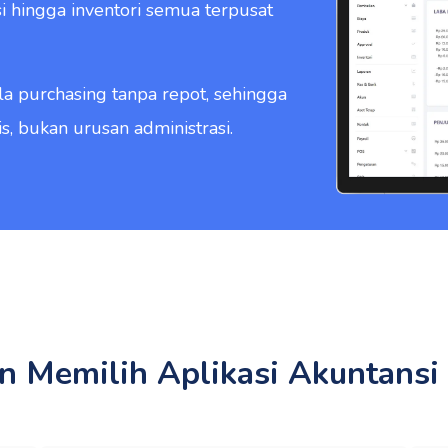
i hingga inventori semua terpusat
ola purchasing tanpa repot, sehingga
, bukan urusan administrasi.
n Memilih Aplikasi Akuntansi