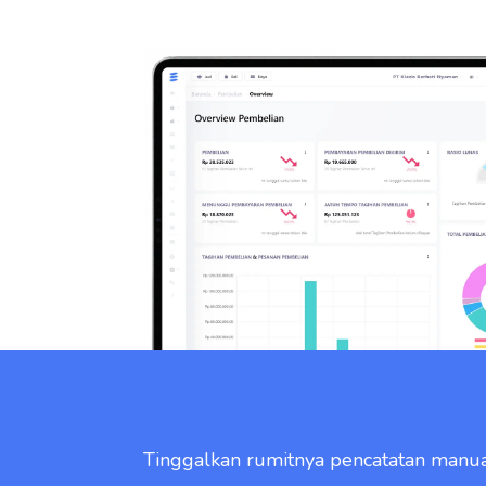
Tinggalkan rumitnya pencatatan manua