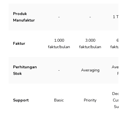
Produk
-
-
1 Tingk
Manufaktur
1.000
3.000
6.000
Faktur
faktur/bulan
faktur/bulan
faktur/bu
Perhitungan
Averagi
-
Averaging
Stok
FIFO
Dedicat
Support
Basic
Priority
Custom
Succes