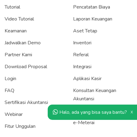
Tutorial
Pencatatan Biaya
Video Tutorial
Laporan Keuangan
Keamanan
Aset Tetap
Jadwalkan Demo
Inventori
Partner Kami
Referal
Download Proposal
Integrasi
Login
Aplikasi Kasir
FAQ
Konsultan Keuangan
Akuntansi
Sertifikasi Akuntansi
Payment Gateway
Halo, ada yang bisa saya bantu?
X
Webinar
e-Meterai
Fitur Unggulan