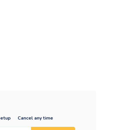
setup
Cancel any time