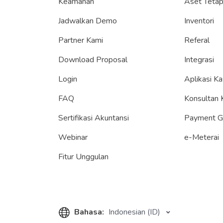
Keamanan
Aset Teta
Jadwalkan Demo
Inventori
Partner Kami
Referal
Download Proposal
Integrasi
Login
Aplikasi Ka
FAQ
Konsultan 
Sertifikasi Akuntansi
Payment 
Webinar
e-Meterai
Fitur Unggulan
Bahasa:
Indonesian (ID)