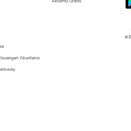
p
Absensi Gratis
sir
Keuangan Akuntansi
Gateway