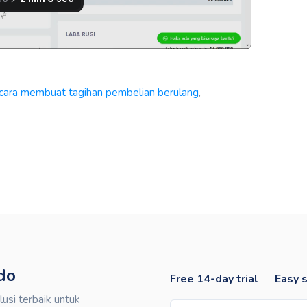
cara membuat tagihan pembelian berulang
,
do
Free 14-day trial
Easy 
si terbaik untuk