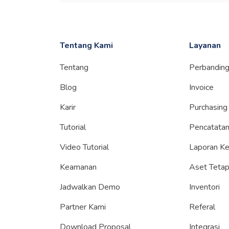
Tentang Kami
Layanan
Tentang
Perbandin
Blog
Invoice
Karir
Purchasing
Tutorial
Pencatatan
Video Tutorial
Laporan K
Keamanan
Aset Teta
Jadwalkan Demo
Inventori
Partner Kami
Referal
Download Proposal
Integrasi