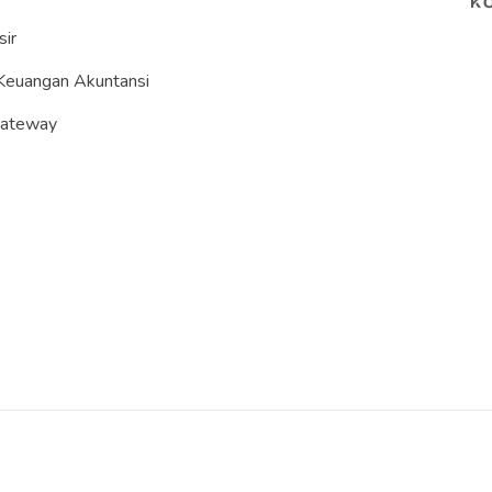
sir
Keuangan Akuntansi
Gateway