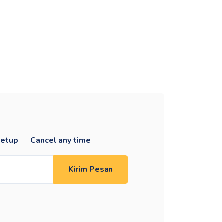
setup
Cancel any time
Kirim Pesan