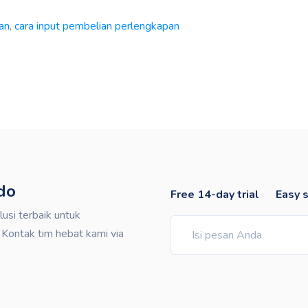
an
,
cara input pembelian perlengkapan
do
Free 14-day trial
Easy 
si terbaik untuk
ontak tim hebat kami via