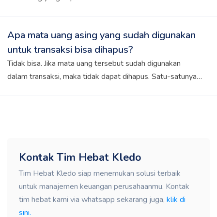
Beberapa di antaranya: AUD (A$) Australian Dollar BND
(B$) Brunei Dollar CAD (C$) Canadian Dollar CHF (CHF)
Apa mata uang asing yang sudah digunakan
Swiss Franc CNY (CN¥) Chinese Yuan DKK (Dkr) Danish
untuk transaksi bisa dihapus?
Krone EUR (€) Euro GBP (£) British Pound Sterling HKD
(HK$) Hong Kong Dollar NR (₹) Indian Rupee JPY (¥)
Tidak bisa. Jika mata uang tersebut sudah digunakan
Japanese Yen KRW (₩) South Korean Won KWD (KD)
dalam transaksi, maka tidak dapat dihapus. Satu-satunya
Kuwaiti Dinar NOK (Nkr) Norwegian Krone NZD (NZ$)
cara adalah melakukan reset data, yang akan menghapus
New Zealand Dollar PGK (K) Papua New Guinea Kina
semua data transaksi yang telah diinput.
PHP (₱) Philippine Peso SAR (SR) Saudi Riyal SEK (Skr)
Swedish Krona SGD (S$) Singapore Dollar THB (฿) Thai
Baht Untuk melihat daftar lengkap, masuk ke Menu
Pengaturan >> Alur Bisnis >> Multi Mata Uang.
Kontak Tim Hebat Kledo
Tim Hebat Kledo siap menemukan solusi terbaik
untuk manajemen keuangan perusahaanmu. Kontak
tim hebat kami via whatsapp sekarang juga,
klik di
sini.