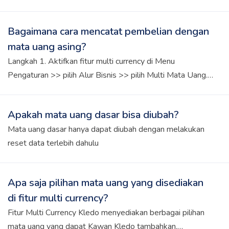
>> atur mata uang dasar dan mata uang asing lainnya.
Fitur ini tersedia di Paket Champion Langkah 2. Invoice
Bagaimana cara mencatat pembelian dengan
dapat dibuat di Menu Penjualan >> pilih Tagihan >> klik
mata uang asing?
tab Tambah Tagihan >> inpu datanya >> pada kolom Mata
Uang, pilih mata uang yang digunakan >> jika ingin
Langkah 1. Aktifkan fitur multi currency di Menu
mengubah nilai kurs, klik "Ubah Nilai Kurs" >> klik Simpan
Pengaturan >> pilih Alur Bisnis >> pilih Multi Mata Uang.
Fitur ini tersedia pada paket Champion Langkah 2.
Pembelian dengan mata uang asing dapat dicatat di Menu
Apakah mata uang dasar bisa diubah?
Pembelian >> pilih Tagihan Pembelian >> klik tab Tambah
Mata uang dasar hanya dapat diubah dengan melakukan
Tagihan Pembelian >> input mata uang asing di kolom
reset data terlebih dahulu
Mata Uang
Apa saja pilihan mata uang yang disediakan
di fitur multi currency?
Fitur Multi Currency Kledo menyediakan berbagai pilihan
mata uang yang dapat Kawan Kledo tambahkan.