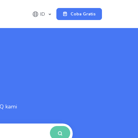
ID
Coba Gratis
Q kami