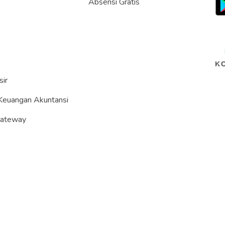
p
Absensi Gratis
sir
Keuangan Akuntansi
Gateway