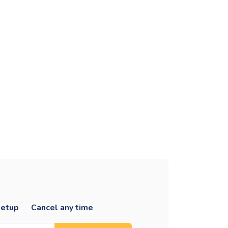
apus
setup
Cancel any time