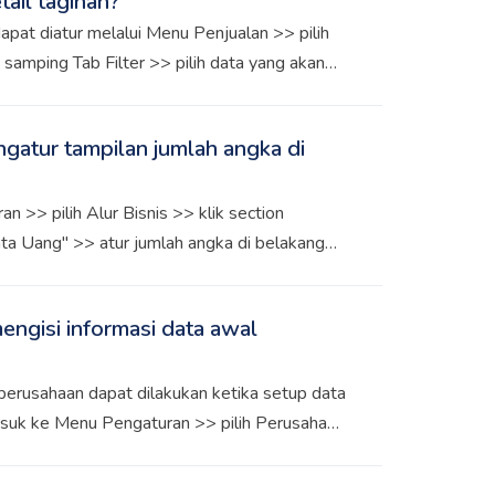
tail tagihan?
apat diatur melalui Menu Penjualan >> pilih
di samping Tab Filter >> pilih data yang akan
ada detail tagihan pembelian, silakan masuk
h Tagihan Pembelian >> klik icon list di
gatur tampilan jumlah angka di
ih informasi apa saja yang ingin dimunculkan.
 >> pilih Alur Bisnis >> klik section
ta Uang" >> atur jumlah angka di belakang
perusahaan
engisi informasi data awal
 perusahaan dapat dilakukan ketika setup data
asuk ke Menu Pengaturan >> pilih Perusahaan
erusahaan