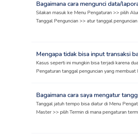
Bagaimana cara mengunci data/lapora
Silakan masuk ke Menu Pengaturan >> pilih Alur 
Tanggal Penguncian >> atur tanggal penguncian 
Dengan mengatur tanggal penguncian maka sem
sebelum tanggal penguncian tidak dapat diubah,
Mengapa tidak bisa input transaksi b
Kasus seperti ini mungkin bisa terjadi karena dua
Pengaturan tanggal penguncian yang membuat 
bisa menginput transaksi backdate. Solusinya, s
penguncian di Menu Pengaturan >> Alur Bisnis
Bagaimana cara saya mengatur tangg
agar bisa menginput transaksi Tutup buku pada 
Tanggal jatuh tempo bisa diatur di Menu Pengat
tersebut sehingga Kawan Kledo harus menghapu
Master >> pilih Termin di mana pengaturan termi
tutup bukunya dengan masuk ke Menu Akun >> k
diterapkan pada Menu Penjualan dan Pembelia
>> pilih tutup bukunya >> klik icon titik tiga >> 