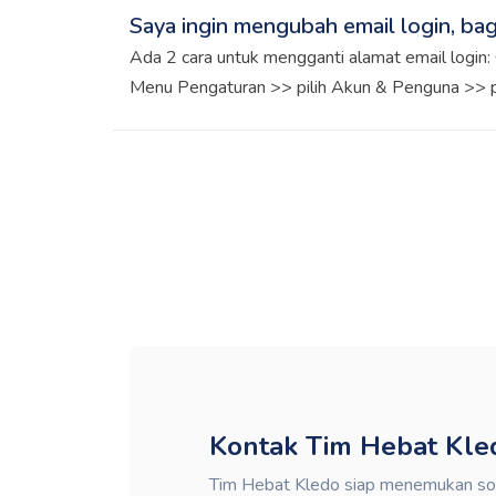
Saya ingin mengubah email login, ba
Ada 2 cara untuk mengganti alamat email login:
Menu Pengaturan >> pilih Akun & Penguna >> pi
alamat emailnya Cara 2. Klik ikon profil di pojok
Profil >> ubah alamat emailnya Nantinya ketika 
silakan gunakan email terbaru sebagai usernam
Kontak Tim Hebat Kle
Tim Hebat Kledo siap menemukan solu