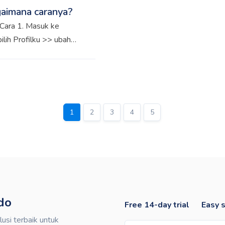
tersebut tidak dapat dih
gaimana caranya?
 Cara 1. Masuk ke
lih Profilku >> ubah
 kanan atas >> klik
login akun Kledo,
e
1
2
3
4
5
do
Free 14-day trial
Easy 
si terbaik untuk