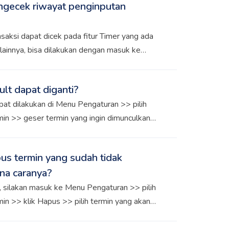
ngecek riwayat penginputan
saksi dapat dicek pada fitur Timer yang ada
 lainnya, bisa dilakukan dengan masuk ke
Alur Bisnis >> pilih Audit
lt dapat diganti?
apat dilakukan di Menu Pengaturan >> pilih
min >> geser termin yang ingin dimunculkan
 transaksi ke urutan pertama
us termin yang sudah tidak
na caranya?
 silakan masuk ke Menu Pengaturan >> pilih
min >> klik Hapus >> pilih termin yang akan
ermin sudah memiliki transaksi, maka termin