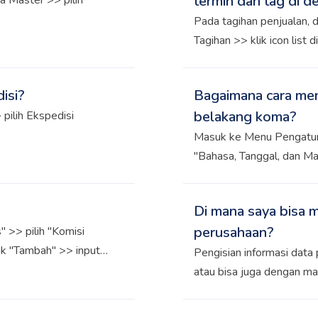
termin dan tag di de
a Master >> pilih
Pada tagihan penjualan, d
Tagihan >> klik icon list 
dimunculkan. Sedangkan p
ke Menu Pembelian >> pili
isi?
Bagaimana cara men
samping Tab Filter >> pil
belakang koma?
pilih Ekspedisi
Masuk ke Menu Pengaturan
"Bahasa, Tanggal, dan Ma
koma sesuai kebutuhan 
Di mana saya bisa m
perusahaan?
 >> pilih "Komisi
ik "Tambah" >> input
Pengisian informasi data
sa disimak pada video
atau bisa juga dengan m
>> input data lengkap p