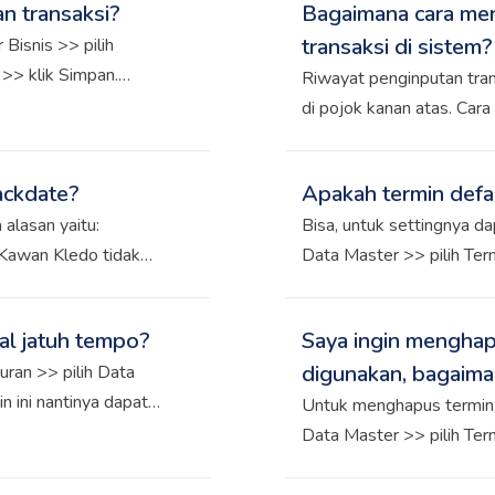
n transaksi?
Bagaimana cara me
transaksi di sistem?
Bisnis >> pilih
>> klik Simpan.
Riwayat penginputan tran
ua transaksi pada dan
di pojok kanan atas. Cara
 dihapus dan ditambah.
Menu Pengaturan >> pilih 
ackdate?
Apakah termin defau
 alasan yaitu:
Bisa, untuk settingnya d
Kawan Kledo tidak
Data Master >> pilih Ter
ilakan hapus tanggal
secara default saat input
 >> Tanggal Penguncian
al jatuh tempo?
Saya ingin menghap
periode tanggal
digunakan, bagaima
uran >> pilih Data
s terlebih dahulu
n ini nantinya dapat
lik tab Tutup Buku
Untuk menghapus termin,
n
pilih Hapus
Data Master >> pilih Ter
dihapus. Namun apabila t