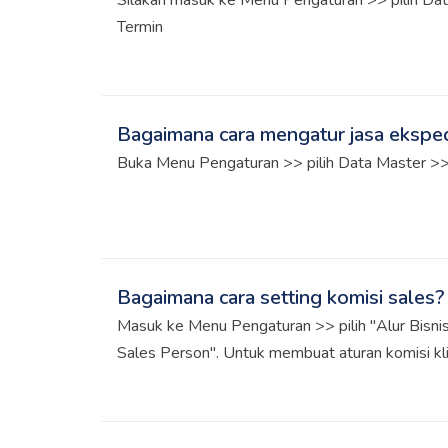
Silakan masuk ke Menu Pengaturan >> pilih Dat
Termin
Bagaimana cara mengatur jasa eksped
Buka Menu Pengaturan >> pilih Data Master >> 
Bagaimana cara setting komisi sales?
Masuk ke Menu Pengaturan >> pilih "Alur Bisnis"
Sales Person". Untuk membuat aturan komisi kl
data yang dibutuhkan. Tutorial selengkapnya bi
berikut ini!