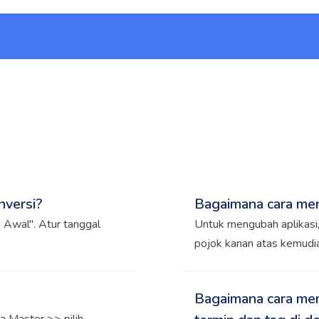
nversi?
Bagaimana cara men
 Awal". Atur tanggal
Untuk mengubah aplikasi,
pojok kanan atas kemudia
untuk bahasa invoice, d
Bisnis.
Bagaimana cara men