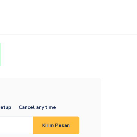
setup
Cancel any time
Kirim Pesan