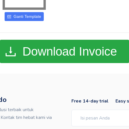
do
Free 14-day trial
Easy 
si terbaik untuk
ontak tim hebat kami via