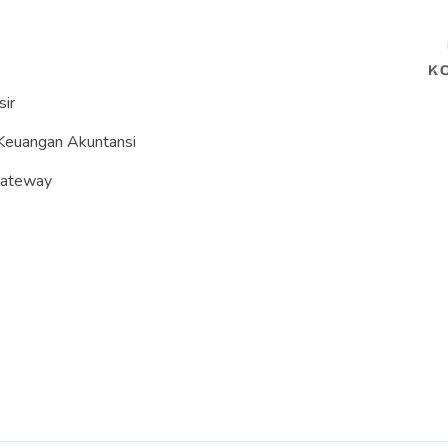
sir
Keuangan Akuntansi
Gateway