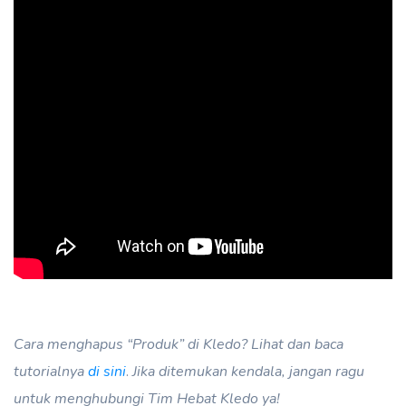
Cara menghapus “Produk” di Kledo? Lihat dan baca
tutorialnya
di sini
.
Jika ditemukan kendala, jangan ragu
untuk menghubungi Tim Hebat Kledo ya!