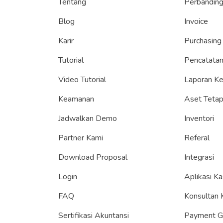
Tentang
Perbandin
Blog
Invoice
Karir
Purchasing
Tutorial
Pencatatan
Video Tutorial
Laporan K
Keamanan
Aset Teta
Jadwalkan Demo
Inventori
Partner Kami
Referal
Download Proposal
Integrasi
Login
Aplikasi Ka
FAQ
Konsultan 
Sertifikasi Akuntansi
Payment 