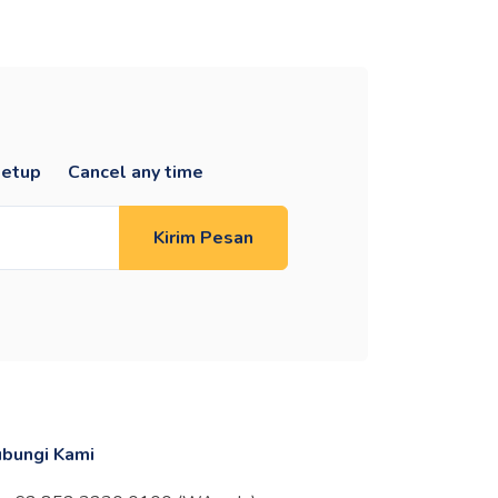
setup
Cancel any time
Kirim Pesan
bungi Kami