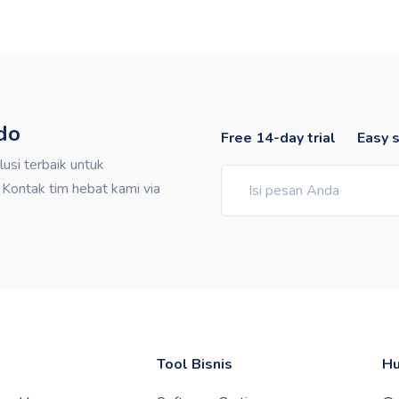
do
Free 14-day trial
Easy 
si terbaik untuk
ontak tim hebat kami via
Tool Bisnis
Hu