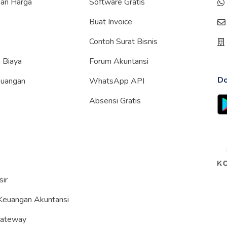
gan Harga
Software Gratis
Buat Invoice
Contoh Surat Bisnis
 Biaya
Forum Akuntansi
Do
euangan
WhatsApp API
p
Absensi Gratis
sir
Keuangan Akuntansi
Gateway