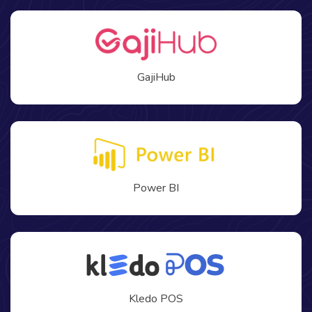
GajiHub
Power BI
Kledo POS