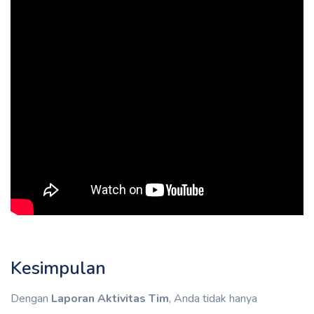
Kesimpulan
Dengan
Laporan Aktivitas Tim
, Anda tidak hanya