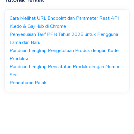
Cara Melihat URL Endpoint dan Parameter Rest API
Kledo & GajiHub di Chrome
Penyesuaian Tarif PPN Tahun 2025 untuk Pengguna
Lama dan Baru
Panduan Lengkap Pengelolaan Produk dengan Kode
Produksi
Panduan Lengkap Pencatatan Produk dengan Nomor
Seri
Pengaturan Pajak