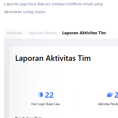
Laporan juga bisa diakses melalui notifikasi email yang
dikirimkan setiap bulan.