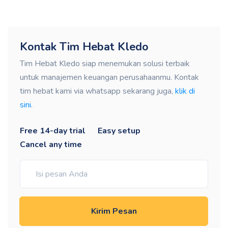
Kontak Tim Hebat Kledo
Tim Hebat Kledo siap menemukan solusi terbaik
untuk manajemen keuangan perusahaanmu. Kontak
tim hebat kami via whatsapp sekarang juga,
klik di
sini.
Free 14-day trial
Easy setup
Cancel any time
Kirim Pesan