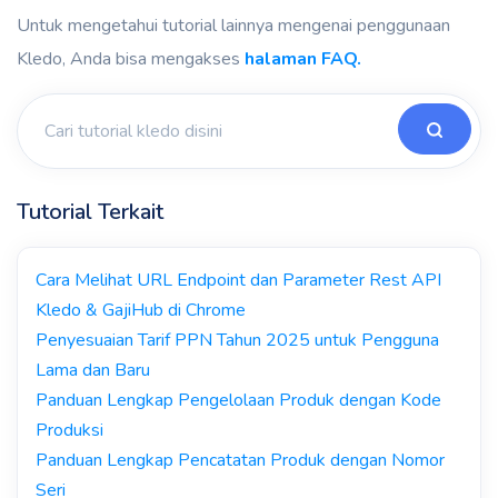
Untuk mengetahui tutorial lainnya mengenai penggunaan
Kledo, Anda bisa mengakses
halaman FAQ.
Tutorial Terkait
Cara Melihat URL Endpoint dan Parameter Rest API
Kledo & GajiHub di Chrome
Penyesuaian Tarif PPN Tahun 2025 untuk Pengguna
Lama dan Baru
Panduan Lengkap Pengelolaan Produk dengan Kode
Produksi
Panduan Lengkap Pencatatan Produk dengan Nomor
Seri