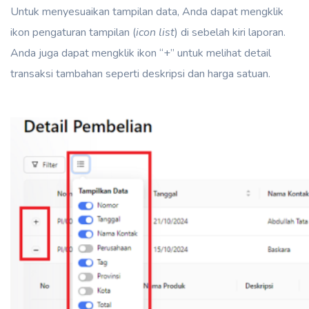
Untuk menyesuaikan tampilan data, Anda dapat mengklik
ikon pengaturan tampilan (
icon list
) di sebelah kiri laporan.
Anda juga dapat mengklik ikon “+” untuk melihat detail
transaksi tambahan seperti deskripsi dan harga satuan.