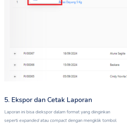
5. Ekspor dan Cetak Laporan
Laporan ini bisa diekspor dalam format yang diinginkan
seperti
expanded
atau
compact
dengan mengklik tombol