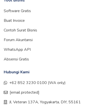
Tool Bisnis
Software Gratis
Buat Invoice
Contoh Surat Bisnis
Forum Akuntansi
WhatsApp API
Absensi Gratis
Hubungi Kami
+62 852 3230 0100 (WA only)
[email protected]
Jl. Veteran 137A, Yogyakarta, DIY, 55161