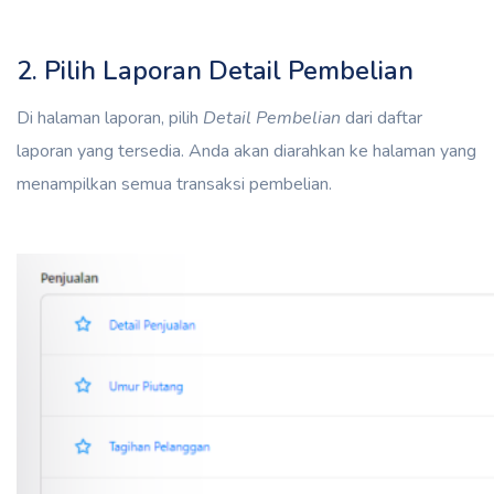
2. Pilih Laporan Detail Pembelian
Di halaman laporan, pilih
Detail Pembelian
dari daftar
laporan yang tersedia. Anda akan diarahkan ke halaman yang
menampilkan semua transaksi pembelian.