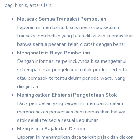
bagi bisnis, antara lain:
Melacak Semua Transaksi Pembelian
Laporan ini membantu bisnis memantau seluruh
transaksi pembelian yang telah dilakukan, memastikan
bahwa semua pesanan telah dicatat dengan benar.
Menganalisis Biaya Pembelian
Dengan informasi terperinci, Anda bisa mengetahui
seberapa besar pengeluaran untuk produk tertentu
atau pemasok tertentu dalam periode waktu yang
diinginkan.
Meningkatkan Efisiensi Pengelolaan Stok
Data pembelian yang terperinci membantu dalam
merencanakan persediaan dan memastikan bahwa
stok selalu tersedia sesuai kebutuhan.
Mengelola Pajak dan Diskon
Laporan ini menampilkan data terkait pajak dan diskon