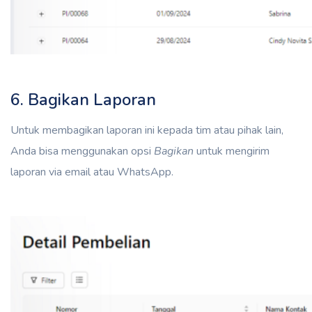
6. Bagikan Laporan
Untuk membagikan laporan ini kepada tim atau pihak lain,
Anda bisa menggunakan opsi
Bagikan
untuk mengirim
laporan via email atau WhatsApp.