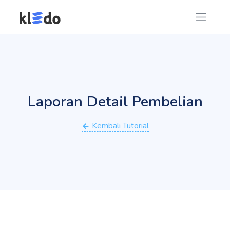
Laporan Detail Pembelian
Kembali Tutorial