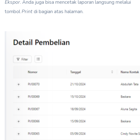
Ekspor
. Anda juga bisa mencetak laporan langsung melalui
tombol
Print
di bagian atas halaman.