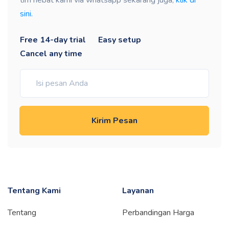
tim hebat kami via whatsapp sekarang juga,
klik di
sini.
Free 14-day trial
Easy setup
Cancel any time
Kirim Pesan
Tentang Kami
Layanan
Tentang
Perbandingan Harga