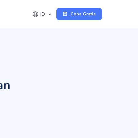
ID
Coba Gratis
an