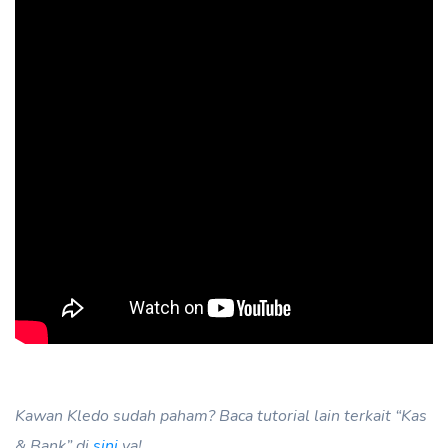
Kawan Kledo sudah paham? Baca tutorial lain terkait “Kas
& Bank” di
sini
ya!