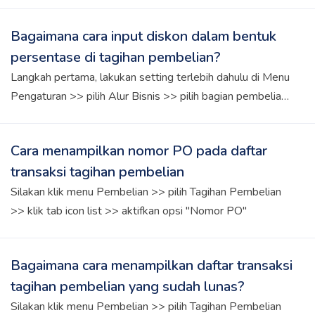
keuangan (misalnya sebagai pengurang HPP atau bagian
dari pendapatan lainnya), Kawan Kledo bisa menggunakan
Bagaimana cara input diskon dalam bentuk
kolom "+ Pemotongan" di bawah total tagihan. Melalui
persentase di tagihan pembelian?
kolom ini, Kawan Kledo dapat: - Menambahkan nominal
diskon secara manual - Memilih akun COA tempat diskon
Langkah pertama, lakukan setting terlebih dahulu di Menu
tersebut akan dicatat, misalnya "Diskon Pembelian" atau
Pengaturan >> pilih Alur Bisnis >> pilih bagian pembelian
"Pendapatan Lain-lain" Dengan cara ini, sistem akan
>> nonaktifkan tombol "Input diskon dalam nominal".
mencatat diskon dalam jurnal terpisah dan muncul di
Setelah itu, Kawan Kledo bisa menginput diskon produk
Cara menampilkan nomor PO pada daftar
laporan laba rugi, sesuai dengan jenis akun yang Kawan
dalam bentuk persentase pada Menu Pembelian.
transaksi tagihan pembelian
Kledo pilih. Namun, perlu diingat bahwa pencatatan ini
bersifat manual dan sebaiknya disesuaikan dengan
Silakan klik menu Pembelian >> pilih Tagihan Pembelian
kebijakan akuntansi perusahaan Kawan Kledo.
>> klik tab icon list >> aktifkan opsi "Nomor PO"
Bagaimana cara menampilkan daftar transaksi
tagihan pembelian yang sudah lunas?
Silakan klik menu Pembelian >> pilih Tagihan Pembelian