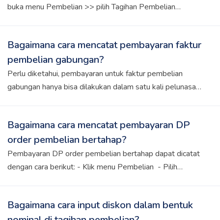
buka menu Pembelian >> pilih Tagihan Pembelian
Langkah 2: Pilih Invoice Pembelian yang Akan
Digabungkan Klik dropdown Tambah Tagihan Pembelian
Bagaimana cara mencatat pembayaran faktur
>> pilih opsi Gabung Tagihan, lalu tambahkan invoice yang
pembelian gabungan?
ingin digabungkan. Pastikan invoice tersebut memiliki
status belum dibayar atau dibayar sebagian dan berasal
Perlu diketahui, pembayaran untuk faktur pembelian
dari vendor yang sama. Step 3: Simpan Faktur Pembelian
gabungan hanya bisa dilakukan dalam satu kali pelunasan,
Gabungan Setelah memilih invoice yang akan digabungkan,
jadi pastikan Kawan Kledo siap untuk menyelesaikan
klik Simpan. Sekarang invoice sudah tergabung menjadi
pembayaran dalam satu transaksi. Caranya, buka Menu
Bagaimana cara mencatat pembayaran DP
satu faktur.
Pembelian >> pilih Tagihan Pembelian >> pilih tampilan
order pembelian bertahap?
data Faktur Gabungan >> klik transaksinya >> pada
halaman detail transaksi, scroll ke bawah >> input
Pembayaran DP order pembelian bertahap dapat dicatat
pembayaran di bagian Kirim Pembayaran
dengan cara berikut: - Klik menu Pembelian - Pilih
Pesanan Pembelian - Pilih transaksi yang ingin dicatat
pembayarannya. - Di halaman Detail Transaksi, scroll ke
Bagaimana cara input diskon dalam bentuk
bawah. - Pada bagian Kirim Pembayaran, masukkan
nominal di tagihan pembelian?