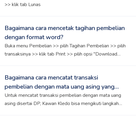
>> klik tab Lunas
Bagaimana cara mencetak tagihan pembelian
dengan format word?
Buka menu Pembelian >> pilih Tagihan Pembelian >> pilih
transaksinya >> klik tab Print >> pilih opsi "Download
MsWord"
Bagaimana cara mencatat transaksi
pembelian dengan mata uang asing yang
menggunakan DP?
Untuk mencatat transaksi pembelian dengan mata uang
asing disertai DP, Kawan Kledo bisa mengikuti langkah
berikut: 1. Input transaksi melalui menu Pesanan
Pembelian. 2. Catat pembayaran DP di Kontak Vendor
dengan menambahkan transaksi piutang. 3. Saat barang