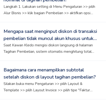
pembayaran DP pertama dengan menambahkan referensi
(misalnya "DP Order 1"). - Klik Tambah Pembayaran untuk
Langkah 1. Lakukan setting di Menu Pengaturan >> pilih
mencatat pembayaran tersebut. - Untuk mencatat
Alur Bisnis >> klik bagian Pembelian >> aktifkan opsi
pembayaran DP berikutnya, ulangi langkah yang sama
"Input diskon dalam nominal" Langkah 2. Ketika membuat
sesuai dengan jadwal pembayaran yang disepakati.
tagihan pembelian, pada kolom diskon per produk
Mengapa saat menginput diskon di transaksi
otomatis dalam format nominal. Sedangkan di bagian
pembelian tidak muncul akun khusus untuk
Tambahan Diskon, klik format nominal (Rp) terlebih dahulu,
lalu input nilai diskonnya
diskon?
Saat Kawan Kledo mengisi diskon langsung di halaman
Tagihan Pembelian, sistem otomatis menghitung total
tagihan setelah dikurangi diskon dan menganggapnya
sebagai nilai pembelian bersih. Oleh karena itu, jurnal yang
Bagaimana cara menampilkan subtotal
terbentuk hanya: Debit: Persediaan Kredit: Hutang Usaha
setelah diskon di layout tagihan pembelian?
Sistem tidak mencatat diskon tersebut ke akun khusus
(COA), karena nilainya sudah otomatis mengurangi total
Silakan buka menu Pengaturan >> pilih Layout &
nilai pembelian. Artinya, diskon tidak ditampilkan secara
Template >> pilih Layout Invoice >> pilih tipe "Faktur
terpisah dalam laporan, tetapi sudah diperhitungkan
Pembelian" >> scroll ke bawah >> klik Tampilkan
sebagai pengurang nilai persediaan.
Selengkapnya >> aktifkan opsi "Tampilkan Total Setelah