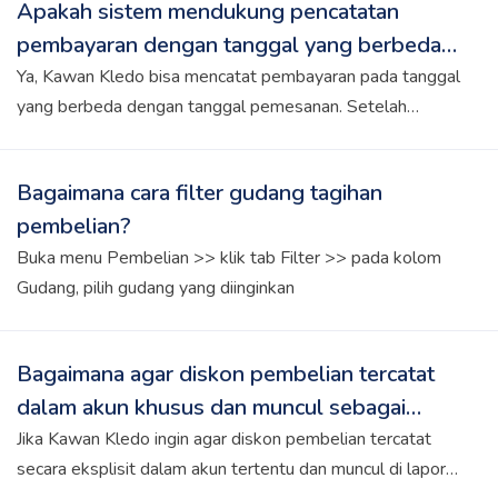
Apakah sistem mendukung pencatatan
Diskon"
pembayaran dengan tanggal yang berbeda
dari tanggal pemesanan pembelian?
Ya, Kawan Kledo bisa mencatat pembayaran pada tanggal
yang berbeda dengan tanggal pemesanan. Setelah
pemesanan (Purchase Order) diinput terlebih dahulu,
Kawan Kledo dapat mencatat pembayaran sesuai tanggal
Bagaimana cara filter gudang tagihan
aktual terjadinya pembayaran, meskipun tanggalnya tidak
pembelian?
sama dengan tanggal pemesanan.
Buka menu Pembelian >> klik tab Filter >> pada kolom
Gudang, pilih gudang yang diinginkan
Bagaimana agar diskon pembelian tercatat
dalam akun khusus dan muncul sebagai
pengurang HPP di laporan laba rugi?
Jika Kawan Kledo ingin agar diskon pembelian tercatat
secara eksplisit dalam akun tertentu dan muncul di laporan