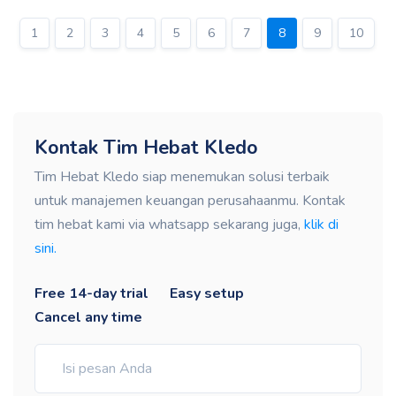
sudah diterima di gudang, teruskan ke Pengiriman. 4.
Teruskan ke Tagihan dan lakukan input pembayaran. 5.
1
2
3
4
5
6
7
8
9
10
Input pembayaran bisa dilakukan melalui piutang yang
telah dicatat sebelumnya
Kontak Tim Hebat Kledo
Tim Hebat Kledo siap menemukan solusi terbaik
untuk manajemen keuangan perusahaanmu. Kontak
tim hebat kami via whatsapp sekarang juga,
klik di
sini.
Free 14-day trial
Easy setup
Cancel any time