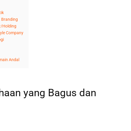
ik
& Branding
r/Holding
tyle Company
gi
main Andal
haan yang Bagus dan