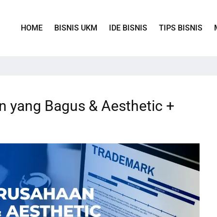
HOME
BISNIS UKM
IDE BISNIS
TIPS BISNIS
 yang Bagus & Aesthetic +