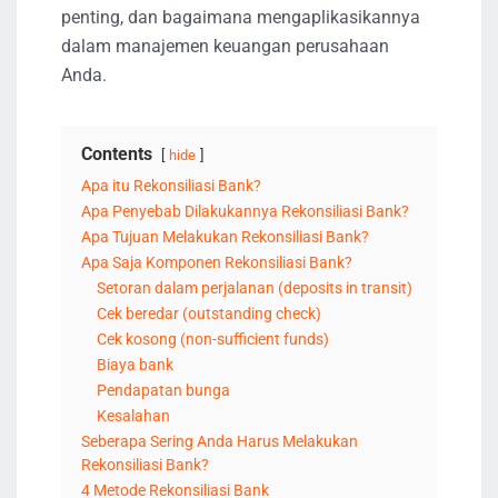
penting, dan bagaimana mengaplikasikannya
dalam manajemen keuangan perusahaan
Anda.
Contents
hide
Apa itu Rekonsiliasi Bank?
Apa Penyebab Dilakukannya Rekonsiliasi Bank?
Apa Tujuan Melakukan Rekonsiliasi Bank?
Apa Saja Komponen Rekonsiliasi Bank?
Setoran dalam perjalanan (deposits in transit)
Cek beredar (outstanding check)
Cek kosong (non-sufficient funds)
Biaya bank
Pendapatan bunga
Kesalahan
Seberapa Sering Anda Harus Melakukan
Rekonsiliasi Bank?
4 Metode Rekonsiliasi Bank