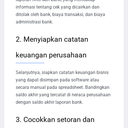
informasi tentang cek yang dicairkan dan
ditolak oleh bank, biaya transaksi, dan biaya
administrasi bank.
2. Menyiapkan catatan
keuangan perusahaan
Selanjutnya, siapkan catatan keuangan bisnis
yang dapat disimpan pada software atau
secara manual pada spreadsheet. Bandingkan
saldo akhir yang tercatat di neraca perusahaan
dengan saldo akhir laporan bank.
3. Cocokkan setoran dan