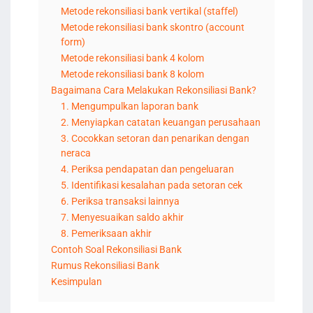
Metode rekonsiliasi bank vertikal (staffel)
Metode rekonsiliasi bank skontro (account
form)
Metode rekonsiliasi bank 4 kolom
Metode rekonsiliasi bank 8 kolom
Bagaimana Cara Melakukan Rekonsiliasi Bank?
1. Mengumpulkan laporan bank
2. Menyiapkan catatan keuangan perusahaan
3. Cocokkan setoran dan penarikan dengan
neraca
4. Periksa pendapatan dan pengeluaran
5. Identifikasi kesalahan pada setoran cek
6. Periksa transaksi lainnya
7. Menyesuaikan saldo akhir
8. Pemeriksaan akhir
Contoh Soal Rekonsiliasi Bank
Rumus Rekonsiliasi Bank
Kesimpulan