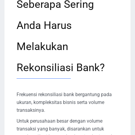
Seberapa Sering
Anda Harus
Melakukan
Rekonsiliasi Bank?
Frekuensi rekonsiliasi bank bergantung pada
ukuran, kompleksitas bisnis serta volume
transaksinya.
Untuk perusahaan besar dengan volume
transaksi yang banyak, disarankan untuk