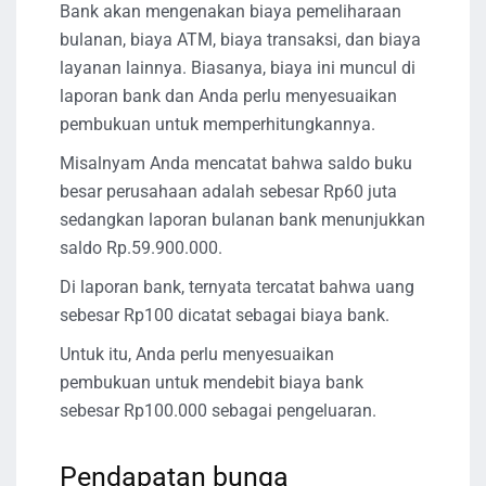
Bank akan mengenakan biaya pemeliharaan
bulanan, biaya ATM, biaya transaksi, dan biaya
layanan lainnya. Biasanya, biaya ini muncul di
laporan bank dan Anda perlu menyesuaikan
pembukuan untuk memperhitungkannya.
Misalnyam Anda mencatat bahwa saldo buku
besar perusahaan adalah sebesar Rp60 juta
sedangkan laporan bulanan bank menunjukkan
saldo Rp.59.900.000.
Di laporan bank, ternyata tercatat bahwa uang
sebesar Rp100 dicatat sebagai biaya bank.
Untuk itu, Anda perlu menyesuaikan
pembukuan untuk mendebit biaya bank
sebesar Rp100.000 sebagai pengeluaran.
Pendapatan bunga