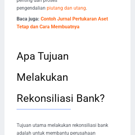
penting dari proses
pengendalian
piutang dan utang
.
Baca juga:
Contoh Jurnal Pertukaran Aset
Tetap dan Cara Membuatnya
Apa Tujuan
Melakukan
Rekonsiliasi Bank?
Tujuan utama melakukan rekonsiliasi bank
adalah untuk membantu perusahaan