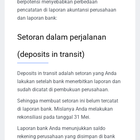
berpotensi menyebabkan perbedaan
pencatatan di laporan akuntansi perusahaan
dan laporan bank:
Setoran dalam perjalanan
(deposits in transit)
Deposits in transit adalah setoran yang Anda
lakukan setelah bank menerbitkan laporan dan
sudah dicatat di pembukuan perusahaan.
Sehingga membuat setoran ini belum tercatat
di laporan bank. Mislanya Anda melakukan
rekonsiliasi pada tanggal 31 Mei.
Laporan bank Anda menunjukkan saldo
rekening perusahaan yang disimpan di bank