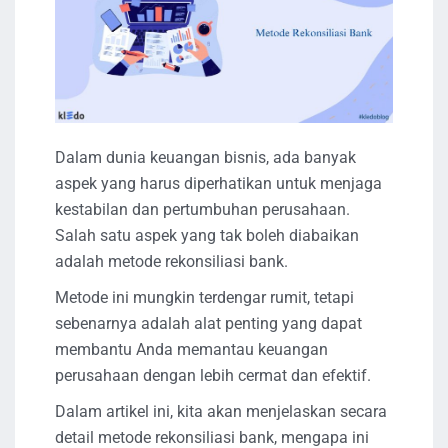
Dalam dunia keuangan bisnis, ada banyak
aspek yang harus diperhatikan untuk menjaga
kestabilan dan pertumbuhan perusahaan.
Salah satu aspek yang tak boleh diabaikan
adalah metode rekonsiliasi bank.
Metode ini mungkin terdengar rumit, tetapi
sebenarnya adalah alat penting yang dapat
membantu Anda memantau keuangan
perusahaan dengan lebih cermat dan efektif.
Dalam artikel ini, kita akan menjelaskan secara
detail metode rekonsiliasi bank, mengapa ini