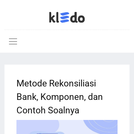
Metode Rekonsiliasi
Bank, Komponen, dan
Contoh Soalnya