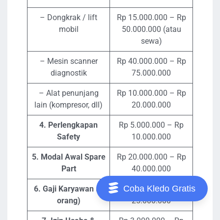
– Dongkrak / lift
Rp 15.000.000 – Rp
mobil
50.000.000 (atau
sewa)
– Mesin scanner
Rp 40.000.000 – Rp
diagnostik
75.000.000
– Alat penunjang
Rp 10.000.000 – Rp
lain (kompresor, dll)
20.000.000
4. Perlengkapan
Rp 5.000.000 – Rp
Safety
10.000.000
5. Modal Awal Spare
Rp 20.000.000 – Rp
Part
40.000.000
Coba Kledo Gratis
6. Gaji Karyawan (3
Rp 15.000.000 – Rp
orang)
25.000.000