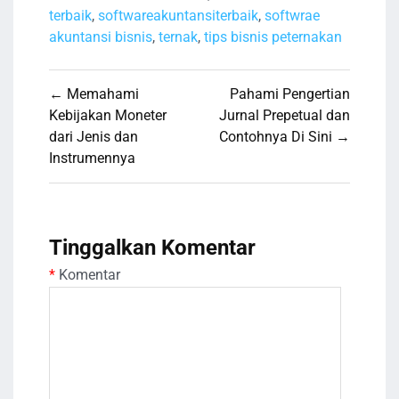
terbaik
,
softwareakuntansiterbaik
,
softwrae
akuntansi bisnis
,
ternak
,
tips bisnis peternakan
Navigasi
← Memahami
Pahami Pengertian
pos
Kebijakan Moneter
Jurnal Prepetual dan
dari Jenis dan
Contohnya Di Sini →
Instrumennya
Tinggalkan Komentar
*
Komentar