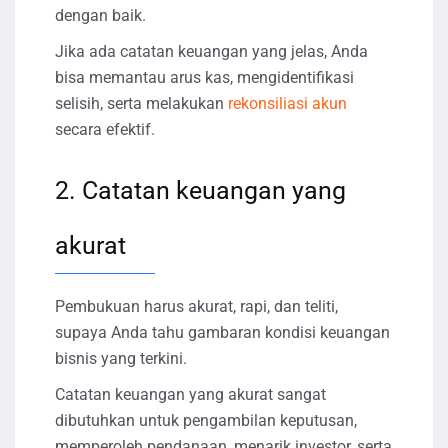
dengan baik.
Jika ada catatan keuangan yang jelas, Anda
bisa memantau arus kas, mengidentifikasi
selisih, serta melakukan
rekonsiliasi akun
secara efektif.
2. Catatan keuangan yang
akurat
Pembukuan harus akurat, rapi, dan teliti,
supaya Anda tahu gambaran kondisi keuangan
bisnis yang terkini.
Catatan keuangan yang akurat sangat
dibutuhkan untuk pengambilan keputusan,
memperoleh pendanaan, menarik investor, serta