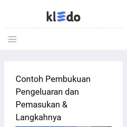
Contoh Pembukuan
Pengeluaran dan
Pemasukan &
Langkahnya