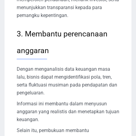
menunjukkan transparansi kepada para
pemangku kepentingan.
3. Membantu perencanaan
anggaran
Dengan menganalisis data keuangan masa
lalu, bisnis dapat mengidentifikasi pola, tren,
serta fluktuasi musiman pada pendapatan dan
pengeluaran.
Informasi ini membantu dalam menyusun
anggaran yang realistis dan menetapkan tujuan
keuangan.
Selain itu, pembukuan membantu