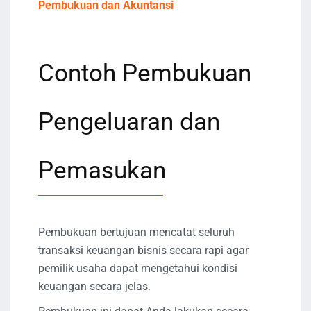
Pembukuan dan Akuntansi
Contoh Pembukuan
Pengeluaran dan
Pemasukan
Pembukuan bertujuan mencatat seluruh
transaksi keuangan bisnis secara rapi agar
pemilik usaha dapat mengetahui kondisi
keuangan secara jelas.