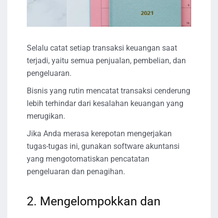
Selalu catat setiap transaksi keuangan saat
terjadi, yaitu semua penjualan, pembelian, dan
pengeluaran.
Bisnis yang rutin mencatat transaksi cenderung
lebih terhindar dari kesalahan keuangan yang
merugikan.
Jika Anda merasa kerepotan mengerjakan
tugas-tugas ini, gunakan software akuntansi
yang mengotomatiskan pencatatan
pengeluaran dan penagihan.
2. Mengelompokkan dan