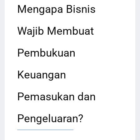
Mengapa Bisnis
Wajib Membuat
Pembukuan
Keuangan
Pemasukan dan
Pengeluaran?