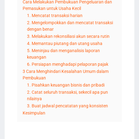
Cara Melakukan Pembukuan Pengeluaran dan
Pemasukan untuk Usaha Kecil
1. Mencatat transaksi harian
2. Mengelompokkan dan mencatat transaksi
dengan benar
3. Melakukan rekonsiliasi akun secara rutin
4. Memantau piutang dan utang usaha
5. Meninjau dan menganalisis laporan
keuangan
6. Persiapan menghadapi pelaporan pajak
3 Cara Menghindari Kesalahan Umum dalam
Pembukuan
1. Pisahkan keuangan bisnis dan pribadi
2. Catat seluruh transaksi, sekecil apa pun
nilainya
3. Buat jadwal pencatatan yang konsisten
Kesimpulan