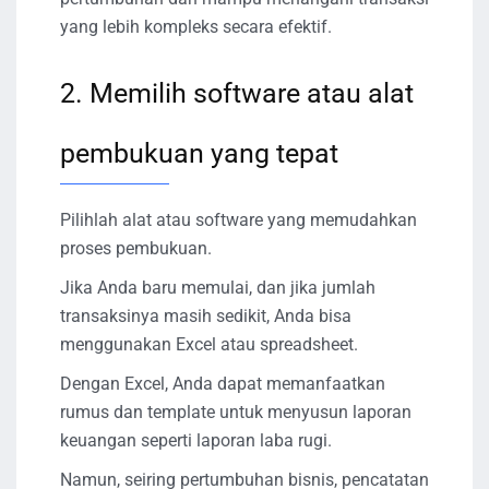
yang lebih kompleks secara efektif.
2. Memilih software atau alat
pembukuan yang tepat
Pilihlah alat atau software yang memudahkan
proses pembukuan.
Jika Anda baru memulai, dan jika jumlah
transaksinya masih sedikit, Anda bisa
menggunakan Excel atau spreadsheet.
Dengan Excel, Anda dapat memanfaatkan
rumus dan template untuk menyusun laporan
keuangan seperti laporan laba rugi.
Namun, seiring pertumbuhan bisnis, pencatatan