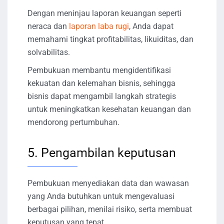
Dengan meninjau laporan keuangan seperti
neraca dan
laporan laba rugi
, Anda dapat
memahami tingkat profitabilitas, likuiditas, dan
solvabilitas.
Pembukuan membantu mengidentifikasi
kekuatan dan kelemahan bisnis, sehingga
bisnis dapat mengambil langkah strategis
untuk meningkatkan kesehatan keuangan dan
mendorong pertumbuhan.
5. Pengambilan keputusan
Pembukuan menyediakan data dan wawasan
yang Anda butuhkan untuk mengevaluasi
berbagai pilihan, menilai risiko, serta membuat
keputusan yang tepat.