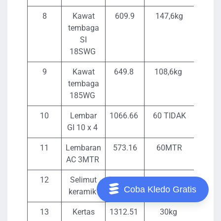
8
Kawat
609.9
147,6kg
9002
tembaga
SI
18SWG
9
Kawat
649.8
108,6kg
7056
tembaga
185WG
10
Lembar
1066.66
60 TIDAK
639
GI 10 x 4
11
Lembaran
573.16
60MTR
343
AC 3MTR
12
Selimut
1824
30 TIDAK
54
Coba Kledo Gratis
keramik
13
Kertas
1312.51
30kg
39