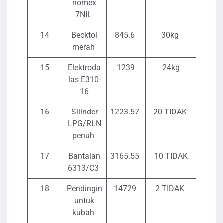
nomex
7NIL
14
Becktol
845.6
30kg
25
merah
15
Elektroda
1239
24kg
29
las E310-
16
16
Silinder
1223.57
20 TIDAK
244
LPG/RLN
penuh
17
Bantalan
3165.55
10 TIDAK
316
6313/C3
18
Pendingin
14729
2 TIDAK
29
untuk
kubah