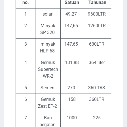
no.
Satuan
Tahunan
Tah
1
solar
49.27
9600LTR
472
2
Minyak
147,65
1260LTR
186
SP 320
3
minyak
147,65
630LTR
930
HLP 68
4
Gemuk
131.88
364 liter
4800
Supertech
WR-2
5
Semen
270
360 TAS
97
6
Gemuk
158
360LTR
56
Zest EP-2
7
Ban
1000
225
225
berjalan