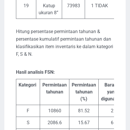
19
Katup
73983
1 TIDAK
73
ukuran 8”
Hitung persentase permintaan tahunan &
persentase kumulatif permintaan tahunan dan
klasifikasikan item inventaris ke dalam kategori
F, S & N.
Hasil analisis FSN:
Kategori
Permintaan
Permintaan
Barang
tahunan
tahunan
yang
(%)
digunakan
F
10860
81.52
2
S
2086.6
15.67
6