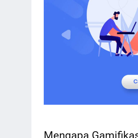
Mengapa Gamifikas