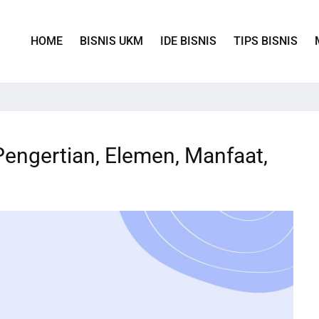
HOME
BISNIS UKM
IDE BISNIS
TIPS BISNIS
Pengertian, Elemen, Manfaat,