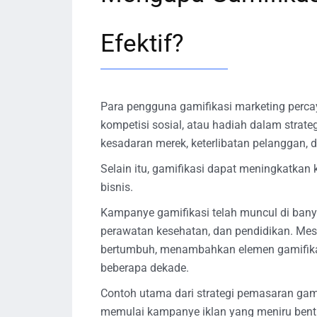
Efektif?
Para pengguna gamifikasi marketing perc
kompetisi sosial, atau hadiah dalam stra
kesadaran merek, keterlibatan pelanggan, d
Selain itu, gamifikasi dapat meningkatka
bisnis.
Kampanye gamifikasi telah muncul di banyak
perawatan kesehatan, dan pendidikan. Mesk
bertumbuh, menambahkan elemen gamifikasi
beberapa dekade.
Contoh utama dari strategi pemasaran gami
memulai kampanye iklan yang meniru ben