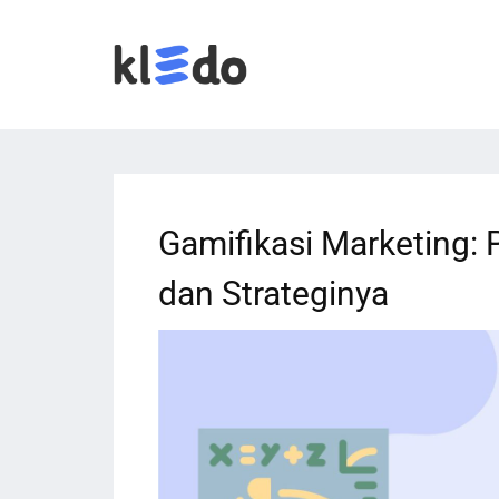
Gamifikasi Marketing: 
dan Strateginya