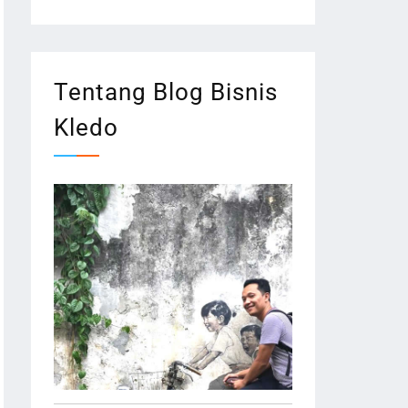
Tentang Blog Bisnis
Kledo