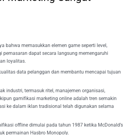
aya bahwa memasukkan elemen game seperti level,
tegi pemasaran dapat secara langsung memengaruhi
an loyalitas.
n kualitas data pelanggan dan membantu mencapai tujuan
 industri, termasuk ritel, manajemen organisasi,
ipun gamifikasi marketing online adalah tren semakin
 ke dalam iklan tradisional telah digunakan selama
fikasi offline dimulai pada tahun 1987 ketika McDonald’s
tuk permainan Hasbro Monopoly.