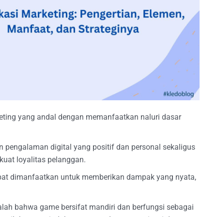
rketing yang andal dengan memanfaatkan naluri dasar
pengalaman digital yang positif dan personal sekaligus
at loyalitas pelanggan.
apat dimanfaatkan untuk memberikan dampak yang nyata,
lah bahwa game bersifat mandiri dan berfungsi sebagai