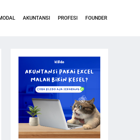
MODAL
AKUNTANSI
PROFESI
FOUNDER