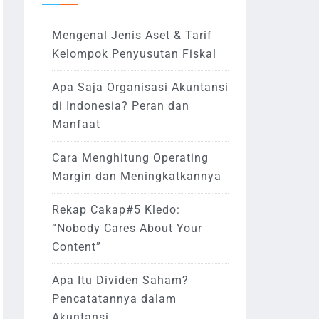
Mengenal Jenis Aset & Tarif
Kelompok Penyusutan Fiskal
Apa Saja Organisasi Akuntansi
di Indonesia? Peran dan
Manfaat
Cara Menghitung Operating
Margin dan Meningkatkannya
Rekap Cakap#5 Kledo:
“Nobody Cares About Your
Content”
Apa Itu Dividen Saham?
Pencatatannya dalam
Akuntansi