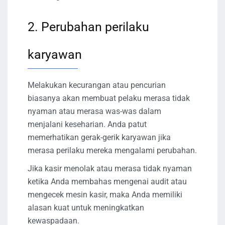
2. Perubahan perilaku
karyawan
Melakukan kecurangan atau pencurian
biasanya akan membuat pelaku merasa tidak
nyaman atau merasa was-was dalam
menjalani keseharian. Anda patut
memerhatikan gerak-gerik karyawan jika
merasa perilaku mereka mengalami perubahan.
Jika kasir menolak atau merasa tidak nyaman
ketika Anda membahas mengenai audit atau
mengecek mesin kasir, maka Anda memiliki
alasan kuat untuk meningkatkan
kewaspadaan.