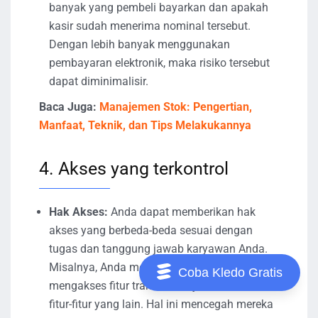
banyak yang pembeli bayarkan dan apakah
kasir sudah menerima nominal tersebut.
Dengan lebih banyak menggunakan
pembayaran elektronik, maka risiko tersebut
dapat diminimalisir.
Baca Juga:
Manajemen Stok: Pengertian,
Manfaat, Teknik, dan Tips Melakukannya
4. Akses yang terkontrol
Hak Akses:
Anda dapat memberikan hak
akses yang berbeda-beda sesuai dengan
tugas dan tanggung jawab karyawan Anda.
Misalnya, Anda memberi karyawan hak untuk
Coba Kledo Gratis
mengakses fitur transaksi saja dan tidak ke
fitur-fitur yang lain. Hal ini mencegah mereka