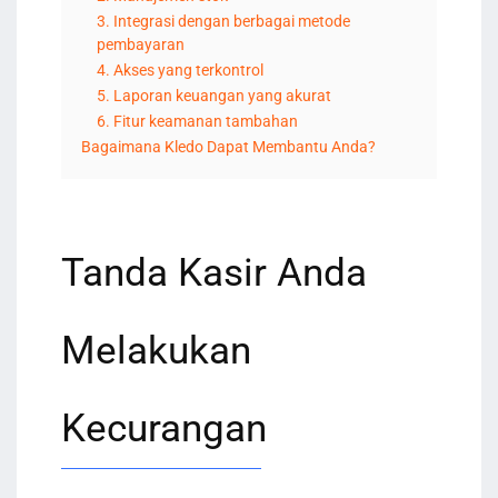
3. Integrasi dengan berbagai metode
pembayaran
4. Akses yang terkontrol
5. Laporan keuangan yang akurat
6. Fitur keamanan tambahan
Bagaimana Kledo Dapat Membantu Anda?
Tanda Kasir Anda
Melakukan
Kecurangan