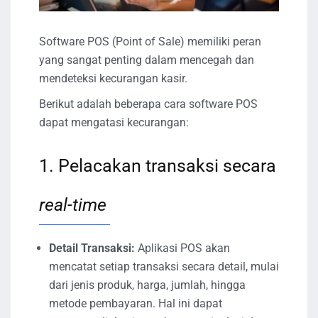
Software POS (Point of Sale) memiliki peran
yang sangat penting dalam mencegah dan
mendeteksi kecurangan kasir.
Berikut adalah beberapa cara software POS
dapat mengatasi kecurangan:
1. Pelacakan transaksi secara
real-time
Detail Transaksi:
Aplikasi POS akan
mencatat setiap transaksi secara detail, mulai
dari jenis produk, harga, jumlah, hingga
metode pembayaran. Hal ini dapat