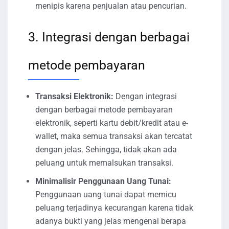
menipis karena penjualan atau pencurian.
3. Integrasi dengan berbagai
metode pembayaran
Transaksi Elektronik:
Dengan integrasi
dengan berbagai metode pembayaran
elektronik, seperti kartu debit/kredit atau e-
wallet, maka semua transaksi akan tercatat
dengan jelas. Sehingga, tidak akan ada
peluang untuk memalsukan transaksi.
Minimalisir Penggunaan Uang Tunai:
Penggunaan uang tunai dapat memicu
peluang terjadinya kecurangan karena tidak
adanya bukti yang jelas mengenai berapa