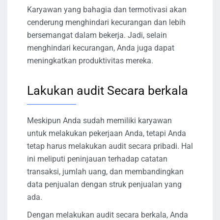
Karyawan yang bahagia dan termotivasi akan
cenderung menghindari kecurangan dan lebih
bersemangat dalam bekerja. Jadi, selain
menghindari kecurangan, Anda juga dapat
meningkatkan produktivitas mereka.
Lakukan audit Secara berkala
Meskipun Anda sudah memiliki karyawan
untuk melakukan pekerjaan Anda, tetapi Anda
tetap harus melakukan audit secara pribadi. Hal
ini meliputi peninjauan terhadap catatan
transaksi, jumlah uang, dan membandingkan
data penjualan dengan struk penjualan yang
ada.
Dengan melakukan audit secara berkala, Anda