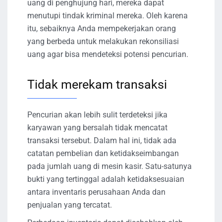
uang di penghujung hari, mereka dapat
menutupi tindak kriminal mereka. Oleh karena
itu, sebaiknya Anda mempekerjakan orang
yang berbeda untuk melakukan rekonsiliasi
uang agar bisa mendeteksi potensi pencurian.
Tidak merekam transaksi
Pencurian akan lebih sulit terdeteksi jika
karyawan yang bersalah tidak mencatat
transaksi tersebut. Dalam hal ini, tidak ada
catatan pembelian dan ketidakseimbangan
pada jumlah uang di mesin kasir. Satu-satunya
bukti yang tertinggal adalah ketidaksesuaian
antara inventaris perusahaan Anda dan
penjualan yang tercatat.