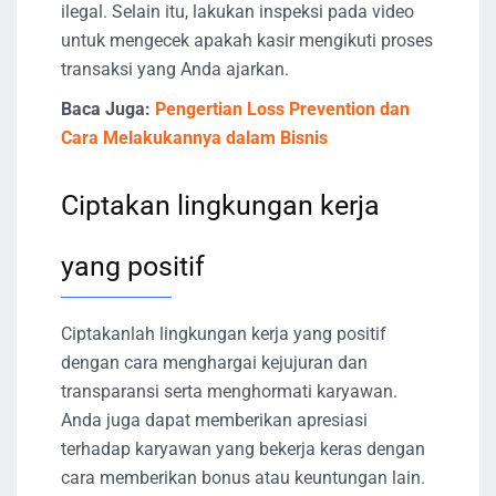
ilegal. Selain itu, lakukan inspeksi pada video
untuk mengecek apakah kasir mengikuti proses
transaksi yang Anda ajarkan.
Baca Juga:
Pengertian Loss Prevention dan
Cara Melakukannya dalam Bisnis
Ciptakan lingkungan kerja
yang positif
Ciptakanlah lingkungan kerja yang positif
dengan cara menghargai kejujuran dan
transparansi serta menghormati karyawan.
Anda juga dapat memberikan apresiasi
terhadap karyawan yang bekerja keras dengan
cara memberikan bonus atau keuntungan lain.