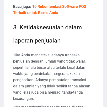
Baca juga:
10 Rekomendasi Software POS
Terbaik untuk Bisnis Anda
3. Ketidaksesuaian dalam
laporan penjualan
Jika Anda mendeteksi adanya transaksi
penjualan dengan jumlah yang tidak wajar,
seperti terlalu besar atau terlalu kecil dalam
waktu yang berdekatan, segera lakukan
pengecekan. Adanya pembatalan transaksi
dalam jumlah yang tidak sedikit tanpa alasan
yang jelas juga bisa menjadi tanda-tanda
kecurangan.