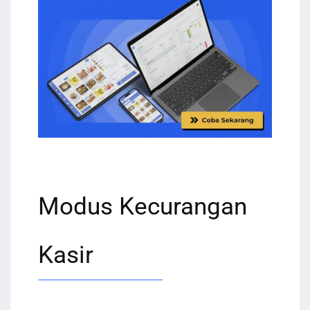
Modus Kecurangan
Kasir