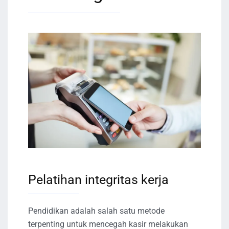
Pelatihan integritas kerja
Pendidikan adalah salah satu metode
terpenting untuk mencegah kasir melakukan