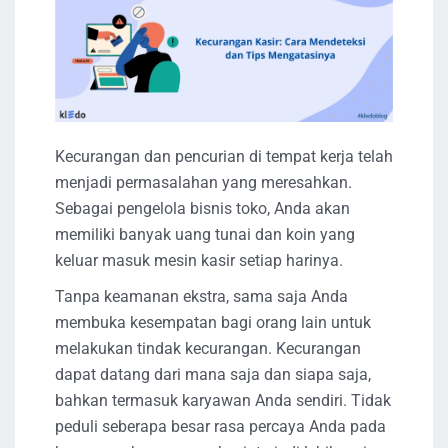
Kecurangan dan pencurian di tempat kerja telah
menjadi permasalahan yang meresahkan.
Sebagai pengelola bisnis toko, Anda akan
memiliki banyak uang tunai dan koin yang
keluar masuk mesin kasir setiap harinya.
Tanpa keamanan ekstra, sama saja Anda
membuka kesempatan bagi orang lain untuk
melakukan tindak kecurangan. Kecurangan
dapat datang dari mana saja dan siapa saja,
bahkan termasuk karyawan Anda sendiri. Tidak
peduli seberapa besar rasa percaya Anda pada