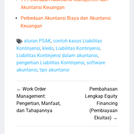
Akuntansi Keuangan
Perbedaan Akuntansi Biaya dan Akuntansi
Keuangan
aturan PSAK
,
contoh kasus Liabilitas
Kontinjensi
,
kledo
,
Liabilitas Kontinjensi
,
Liabilitas Kontinjensi dalam akuntansi
,
pengertian Liabilitas Kontinjensi
,
software
akuntansi
,
tips akuntansi
Navigasi
← Work Order
Pembahasan
pos
Management:
Lengkap Equity
Pengertian, Manfaat,
Financing
dan Tahapannya
(Pembiayaan
Ekuitas) →