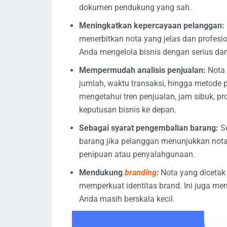
dokumen pendukung yang sah.
Meningkatkan kepercayaan pelanggan:
menerbitkan nota yang jelas dan profesi
Anda mengelola bisnis dengan serius dan
Mempermudah analisis penjualan:
Nota 
jumlah, waktu transaksi, hingga metode 
mengetahui tren penjualan, jam sibuk, p
keputusan bisnis ke depan.
Sebagai syarat pengembalian barang:
Se
barang jika pelanggan menunjukkan nota 
penipuan atau penyalahgunaan.
Mendukung
branding
:
Nota yang dicetak 
memperkuat identitas brand. Ini juga me
Anda masih berskala kecil.