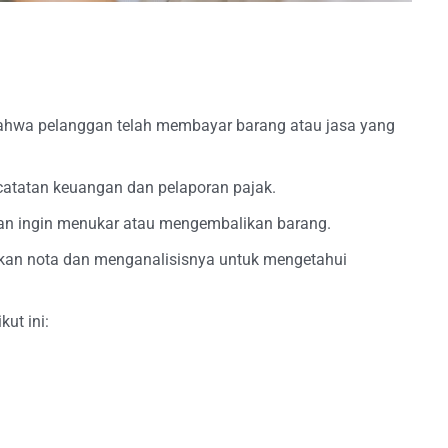
bahwa pelanggan telah membayar barang atau jasa yang
catatan keuangan dan pelaporan pajak.
gan ingin menukar atau mengembalikan barang.
kan nota dan menganalisisnya untuk mengetahui
ut ini: