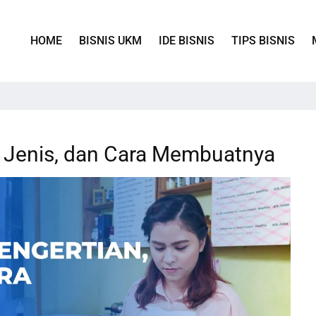
HOME
BISNIS UKM
IDE BISNIS
TIPS BISNIS
n, Jenis, dan Cara Membuatnya