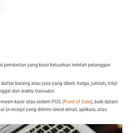
aksi pembelian yang kasir keluarkan setelah pelanggan
daftar barang atau jasa yang dibeli, harga, jumlah, total
ggal dan waktu transaksi.
 mesin kasir atau sistem POS
(Point of Sale
), baik dalam
al (
e-receipt
yang dikirim lewat email, aplikasi, atau