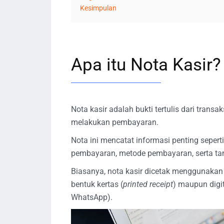
Kesimpulan
Apa itu Nota Kasir?
Nota kasir adalah bukti tertulis dari trans
melakukan pembayaran.
Nota ini mencatat informasi penting seperti 
pembayaran, metode pembayaran, serta tan
Biasanya, nota kasir dicetak menggunakan
bentuk kertas (
printed receipt
) maupun digit
WhatsApp).