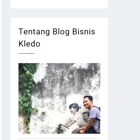
Tentang Blog Bisnis
Kledo