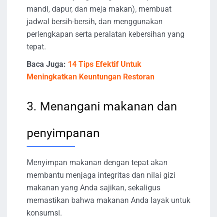
mandi, dapur, dan meja makan), membuat
jadwal bersih-bersih, dan menggunakan
perlengkapan serta peralatan kebersihan yang
tepat.
Baca Juga:
14 Tips Efektif Untuk
Meningkatkan Keuntungan Restoran
3. Menangani makanan dan
penyimpanan
Menyimpan makanan dengan tepat akan
membantu menjaga integritas dan nilai gizi
makanan yang Anda sajikan, sekaligus
memastikan bahwa makanan Anda layak untuk
konsumsi.