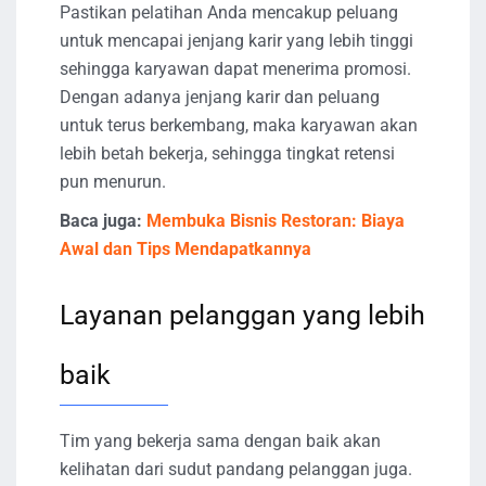
Pastikan pelatihan Anda mencakup peluang
untuk mencapai jenjang karir yang lebih tinggi
sehingga karyawan dapat menerima promosi.
Dengan adanya jenjang karir dan peluang
untuk terus berkembang, maka karyawan akan
lebih betah bekerja, sehingga tingkat retensi
pun menurun.
Baca juga:
Membuka Bisnis Restoran: Biaya
Awal dan Tips Mendapatkannya
Layanan pelanggan yang lebih
baik
Tim yang bekerja sama dengan baik akan
kelihatan dari sudut pandang pelanggan juga.