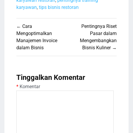
karyawan restoran
,
pentingnya training
karyawan
,
tips bisnis restoran
Navigasi
← Cara
Pentingnya Riset
pos
Mengoptimalkan
Pasar dalam
Manajemen Invoice
Mengembangkan
dalam Bisnis
Bisnis Kuliner →
Tinggalkan Komentar
*
Komentar