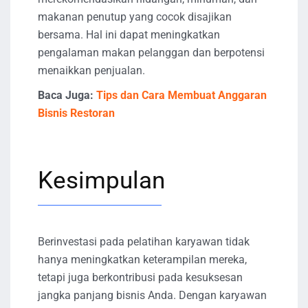
makanan penutup yang cocok disajikan
bersama. Hal ini dapat meningkatkan
pengalaman makan pelanggan dan berpotensi
menaikkan penjualan.
Baca Juga:
Tips dan Cara Membuat Anggaran
Bisnis Restoran
Kesimpulan
Berinvestasi pada pelatihan karyawan tidak
hanya meningkatkan keterampilan mereka,
tetapi juga berkontribusi pada kesuksesan
jangka panjang bisnis Anda. Dengan karyawan