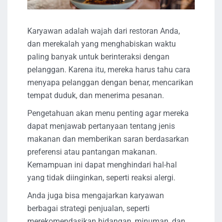
Karyawan adalah wajah dari restoran Anda,
dan merekalah yang menghabiskan waktu
paling banyak untuk berinteraksi dengan
pelanggan. Karena itu, mereka harus tahu cara
menyapa pelanggan dengan benar, mencarikan
tempat duduk, dan menerima pesanan.
Pengetahuan akan menu penting agar mereka
dapat menjawab pertanyaan tentang jenis
makanan dan memberikan saran berdasarkan
preferensi atau pantangan makanan.
Kemampuan ini dapat menghindari hal-hal
yang tidak diinginkan, seperti reaksi alergi.
Anda juga bisa mengajarkan karyawan
berbagai strategi penjualan, seperti
merekomendasikan hidangan, minuman, dan