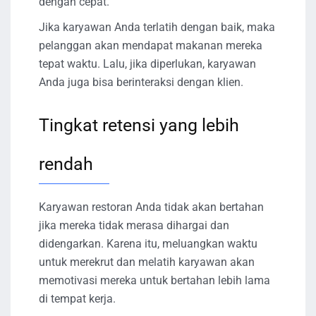
dengan cepat.
Jika karyawan Anda terlatih dengan baik, maka
pelanggan akan mendapat makanan mereka
tepat waktu. Lalu, jika diperlukan, karyawan
Anda juga bisa berinteraksi dengan klien.
Tingkat retensi yang lebih
rendah
Karyawan restoran Anda tidak akan bertahan
jika mereka tidak merasa dihargai dan
didengarkan. Karena itu, meluangkan waktu
untuk merekrut dan melatih karyawan akan
memotivasi mereka untuk bertahan lebih lama
di tempat kerja.