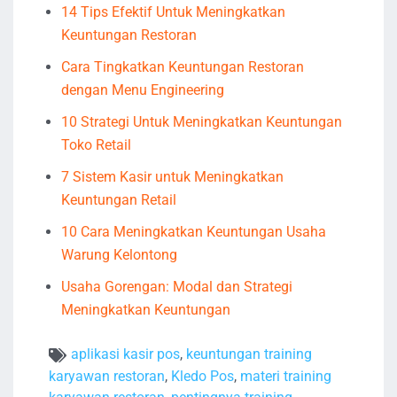
14 Tips Efektif Untuk Meningkatkan
Keuntungan Restoran
Cara Tingkatkan Keuntungan Restoran
dengan Menu Engineering
10 Strategi Untuk Meningkatkan Keuntungan
Toko Retail
7 Sistem Kasir untuk Meningkatkan
Keuntungan Retail
10 Cara Meningkatkan Keuntungan Usaha
Warung Kelontong
Usaha Gorengan: Modal dan Strategi
Meningkatkan Keuntungan
aplikasi kasir pos
,
keuntungan training
karyawan restoran
,
Kledo Pos
,
materi training