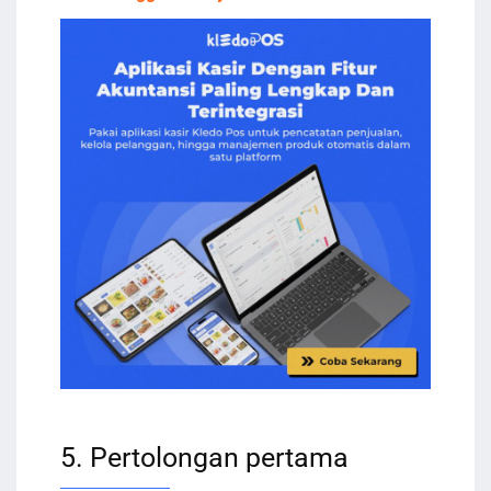
5. Pertolongan pertama