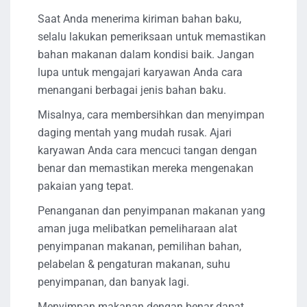
Saat Anda menerima kiriman bahan baku,
selalu lakukan pemeriksaan untuk memastikan
bahan makanan dalam kondisi baik. Jangan
lupa untuk mengajari karyawan Anda cara
menangani berbagai jenis bahan baku.
Misalnya, cara membersihkan dan menyimpan
daging mentah yang mudah rusak. Ajari
karyawan Anda cara mencuci tangan dengan
benar dan memastikan mereka mengenakan
pakaian yang tepat.
Penanganan dan penyimpanan makanan yang
aman juga melibatkan pemeliharaan alat
penyimpanan makanan, pemilihan bahan,
pelabelan & pengaturan makanan, suhu
penyimpanan, dan banyak lagi.
Menyimpan makanan dengan benar dapat