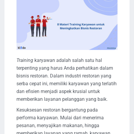
Training
karyawan adalah salah satu hal
terpenting yang harus Anda perhatikan dalam
bisnis restoran. Dalam industri restoran yang
serba cepat ini, memiliki karyawan yang terlatih
dan efisien menjadi aspek krusial untuk
memberikan layanan pelanggan yang baik.
Kesuksesan restoran bergantung pada
performa karyawan. Mulai dari menerima
pesanan, menyajikan makanan, hingga
memberikan layanan yang ramah, karyawan