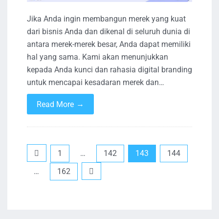
Jika Anda ingin membangun merek yang kuat
dari bisnis Anda dan dikenal di seluruh dunia di
antara merek-merek besar, Anda dapat memiliki
hal yang sama. Kami akan menunjukkan
kepada Anda kunci dan rahasia digital branding
untuk mencapai kesadaran merek dan…
→
Read More
Paginasi
1
…
142
143
144
pos
…
162