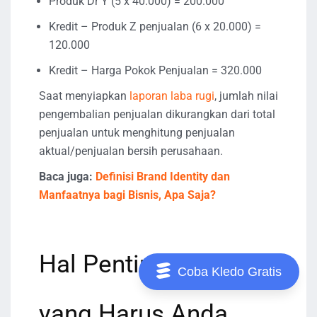
Produk Dr Y (5 x 40.000) = 200.000
Kredit – Produk Z penjualan (6 x 20.000) =
120.000
Kredit – Harga Pokok Penjualan = 320.000
Saat menyiapkan
laporan laba rugi
, jumlah nilai
pengembalian penjualan dikurangkan dari total
penjualan untuk menghitung penjualan
aktual/penjualan bersih perusahaan.
Baca juga:
Definisi Brand Identity dan
Manfaatnya bagi Bisnis, Apa Saja?
Hal Penting Lainnya
Coba Kledo Gratis
yang Harus Anda