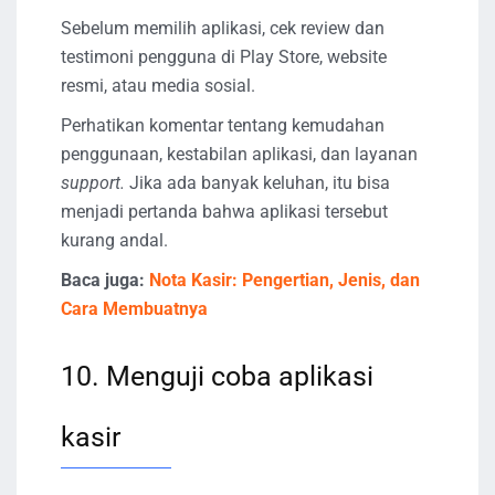
Sebelum memilih aplikasi, cek review dan
testimoni pengguna di Play Store, website
resmi, atau media sosial.
Perhatikan komentar tentang kemudahan
penggunaan, kestabilan aplikasi, dan layanan
support.
Jika ada banyak keluhan, itu bisa
menjadi pertanda bahwa aplikasi tersebut
kurang andal.
Baca juga:
Nota Kasir: Pengertian, Jenis, dan
Cara Membuatnya
10. Menguji coba aplikasi
kasir