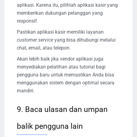
aplikasi. Karena itu, pilihlah aplikasi kasir yang
memberikan dukungan pelanggan yang
responsif.
Pastikan aplikasi kasir memiliki layanan
customer service
yang bisa dihubungi melalui
chat, email, atau telepon.
Akan lebih baik jika vendor aplikasi juga
menyediakan pelatihan atau tutorial bagi
pengguna baru untuk memastikan Anda bisa
menggunakan sistem dengan optimal secara
mandiri.
9. Baca ulasan dan umpan
balik pengguna lain