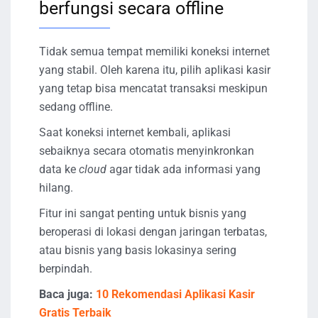
berfungsi secara offline
Tidak semua tempat memiliki koneksi internet
yang stabil. Oleh karena itu, pilih aplikasi kasir
yang tetap bisa mencatat transaksi meskipun
sedang offline.
Saat koneksi internet kembali, aplikasi
sebaiknya secara otomatis menyinkronkan
data ke
cloud
agar tidak ada informasi yang
hilang.
Fitur ini sangat penting untuk bisnis yang
beroperasi di lokasi dengan jaringan terbatas,
atau bisnis yang basis lokasinya sering
berpindah.
Baca juga:
10 Rekomendasi Aplikasi Kasir
Gratis Terbaik