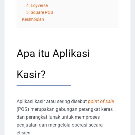
4. Loyverse
5. Square POS
Kesimpulan
Apa itu Aplikasi
Kasir?
Aplikasi kasir atau sering disebut
point of sale
(POS) merupakan gabungan perangkat keras
dan perangkat lunak untuk memproses
penjualan dan mengelola operasi secara
efisien.