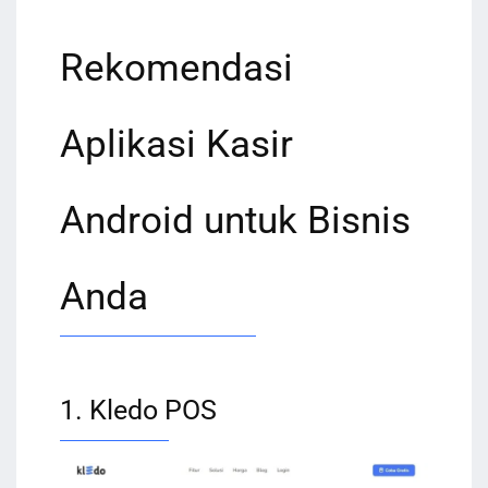
Rekomendasi
Aplikasi Kasir
Android untuk Bisnis
Anda
1. Kledo POS