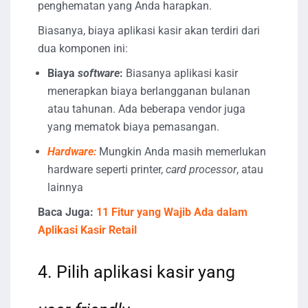
penghematan yang Anda harapkan.
Biasanya, biaya aplikasi kasir akan terdiri dari
dua komponen ini:
Biaya
software
:
Biasanya aplikasi kasir
menerapkan biaya berlangganan bulanan
atau tahunan. Ada beberapa vendor juga
yang mematok biaya pemasangan.
Hardware:
Mungkin Anda masih memerlukan
hardware seperti printer,
card processor
, atau
lainnya
Baca Juga:
11 Fitur yang Wajib Ada dalam
Aplikasi Kasir Retail
4. Pilih aplikasi kasir yang