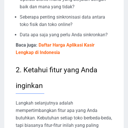
baik dan mana yang tidak?
Seberapa penting sinkronisasi data antara
toko fisik dan toko online?
Data apa saja yang perlu Anda sinkronkan?
Baca juga:
Daftar Harga Aplikasi Kasir
Lengkap di Indonesia
2. Ketahui fitur yang Anda
inginkan
Langkah selanjutnya adalah
mempertimbangkan fitur apa yang Anda
butuhkan. Kebutuhan setiap toko berbeda-beda,
tapi biasanya fitur-fitur inilah yang paling