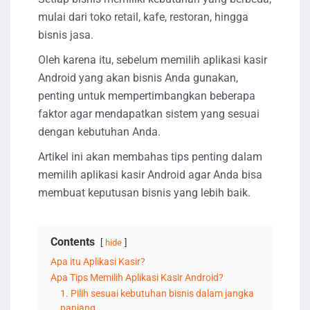
mulai dari toko retail, kafe, restoran, hingga
bisnis jasa.
Oleh karena itu, sebelum memilih aplikasi kasir
Android yang akan bisnis Anda gunakan,
penting untuk mempertimbangkan beberapa
faktor agar mendapatkan sistem yang sesuai
dengan kebutuhan Anda.
Artikel ini akan membahas tips penting dalam
memilih aplikasi kasir Android agar Anda bisa
membuat keputusan bisnis yang lebih baik.
Contents
hide
Apa itu Aplikasi Kasir?
Apa Tips Memilih Aplikasi Kasir Android?
1. Pilih sesuai kebutuhan bisnis dalam jangka
panjang