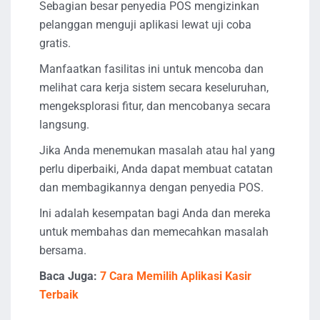
Sebagian besar penyedia POS mengizinkan
pelanggan menguji aplikasi lewat uji coba
gratis.
Manfaatkan fasilitas ini untuk mencoba dan
melihat cara kerja sistem secara keseluruhan,
mengeksplorasi fitur, dan mencobanya secara
langsung.
Jika Anda menemukan masalah atau hal yang
perlu diperbaiki, Anda dapat membuat catatan
dan membagikannya dengan penyedia POS.
Ini adalah kesempatan bagi Anda dan mereka
untuk membahas dan memecahkan masalah
bersama.
Baca Juga:
7 Cara Memilih Aplikasi Kasir
Terbaik