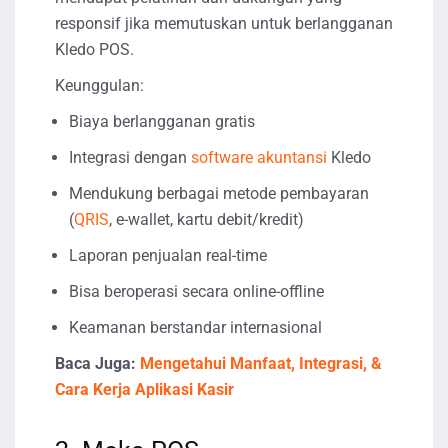
responsif jika memutuskan untuk berlangganan
Kledo POS.
Keunggulan:
Biaya berlangganan gratis
Integrasi dengan
software akuntansi
Kledo
Mendukung berbagai metode pembayaran
(
QRIS
, e-wallet, kartu debit/kredit)
Laporan penjualan real-time
Bisa beroperasi secara online-offline
Keamanan berstandar internasional
Baca Juga:
Mengetahui Manfaat, Integrasi, &
Cara Kerja Aplikasi Kasir