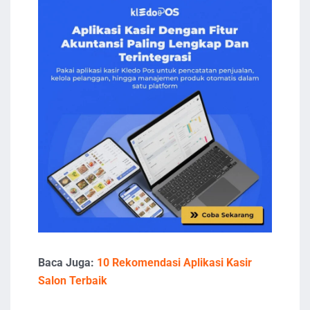
Baca Juga:
10 Rekomendasi Aplikasi Kasir
Salon Terbaik