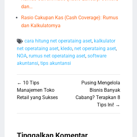
dan…
Rasio Cakupan Kas (Cash Coverage): Rumus
dan Kalkulatornya
cara hitung net operataing aset
,
kalkulator
net operataing aset
,
kledo
,
net operataing aset
,
NOA
,
rumus net operataing aset
,
software
akuntansi
,
tips akuntansi
Navigasi
← 10 Tips
Pusing Mengelola
pos
Manajemen Toko
Bisnis Banyak
Retail yang Sukses
Cabang? Terapkan 8
Tips Ini! →
Tinggalkan Komentar