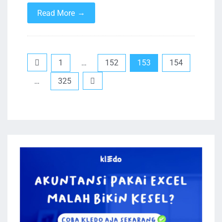
→
Read More
Paginasi
1
…
152
153
154
pos
…
325