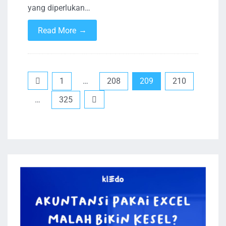
yang diperlukan…
→
Read More
Paginasi
1
…
208
209
210
pos
…
325