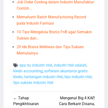
Job Order Costing dalam Industri Manufaktur:
Contoh…
Memahami Batch Manufacturing Record
pada Industri Farmasi
10 Tips Mengelola Bisnis FnB agar Semakin
Sukses dan…
20 Ide Bisnis Wellness dan Tips Sukses
Memulainya
apa itu industri ritel
,
industri ritel adalah
,
kledo accounting
,
software akuntansi gratis
kledo
,
tantangan industri ritel
,
tips industri ritel
,
tips sukses industri ritel
Navigasi
← Tahap
Mengenal Big 4 KAP,
pos
Pengikhtisaran
Cara Berkarir Disana,