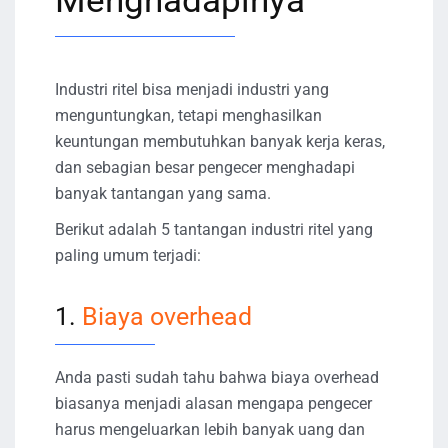
Menghadapinya
Industri ritel bisa menjadi industri yang
menguntungkan, tetapi menghasilkan
keuntungan membutuhkan banyak kerja keras,
dan sebagian besar pengecer menghadapi
banyak tantangan yang sama.
Berikut adalah 5 tantangan industri ritel yang
paling umum terjadi:
1.
Biaya overhead
Anda pasti sudah tahu bahwa biaya overhead
biasanya menjadi alasan mengapa pengecer
harus mengeluarkan lebih banyak uang dan