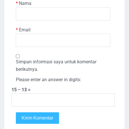
*
Nama
*
Email
Simpan informasi saya untuk komentar
berikutnya.
Please enter an answer in digits:
15 − 13 =
Kirim Komentar