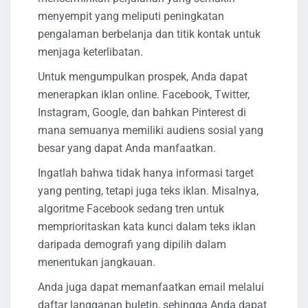
menyempit yang meliputi peningkatan
pengalaman berbelanja dan titik kontak untuk
menjaga keterlibatan.
Untuk mengumpulkan prospek, Anda dapat
menerapkan iklan online. Facebook, Twitter,
Instagram, Google, dan bahkan Pinterest di
mana semuanya memiliki audiens sosial yang
besar yang dapat Anda manfaatkan.
Ingatlah bahwa tidak hanya informasi target
yang penting, tetapi juga teks iklan. Misalnya,
algoritme Facebook sedang tren untuk
memprioritaskan kata kunci dalam teks iklan
daripada demografi yang dipilih dalam
menentukan jangkauan.
Anda juga dapat memanfaatkan email melalui
daftar langganan buletin, sehingga Anda dapat