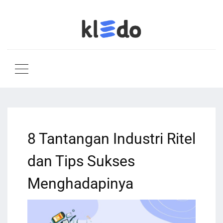
8 Tantangan Industri Ritel
dan Tips Sukses
Menghadapinya