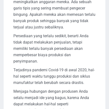
meningkatkan anggaran mereka. Ada sebuah
garis tipis yang sering membuat pengecer
bingung. Apakah mereka akan memesan terlalu
banyak produk sehingga banyak yang tidak
terjual atau justru sebaliknya.
Persediaan yang terlalu sedikit, berarti Anda
tidak dapat melakukan penjualan, tetapi
memiliki terlalu banyak persediaan akan
memperbesar biaya produksi dan
penyimpanan.
Terjadinya pandemi Covid-19 di awal 2020, hal-
hal seperti waktu tunggu produksi dan siklus
manufaktur telah berubah secara drastis.
Menjaga hubungan dengan produsen Anda
selalu menjadi ide yang bagus, karena Anda
dapat melakukan hal-hal seperti