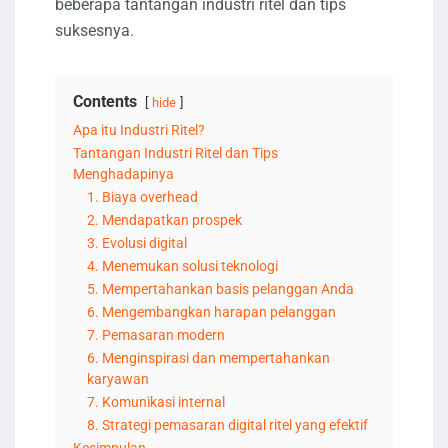
beberapa tantangan industri ritel dan tips
suksesnya.
Contents
hide
Apa itu Industri Ritel?
Tantangan Industri Ritel dan Tips
Menghadapinya
1. Biaya overhead
2. Mendapatkan prospek
3. Evolusi digital
4. Menemukan solusi teknologi
5. Mempertahankan basis pelanggan Anda
6. Mengembangkan harapan pelanggan
7. Pemasaran modern
6. Menginspirasi dan mempertahankan
karyawan
7. Komunikasi internal
8. Strategi pemasaran digital ritel yang efektif