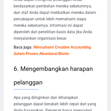
berdasarkan pembelian mereka sebelumnya,
dan staf Anda dapat melibatkan mereka dalam
percakapan untuk lebih memahami siapa
mereka sebenarnya. Informasi ini dapat
diperoleh dari penelitian basis data jika Anda
menjalankan organisasi besar.
Baca juga:
Memahami Creative Accounting
dalam Proses Akuntansi Bisnis
6. Mengembangkan harapan
pelanggan
Apa yang diinginkan dan diharapkan
pelanggan dapat berubah lebih cepat dari yang
Anda bayangkan. Pengecer harus menyadari