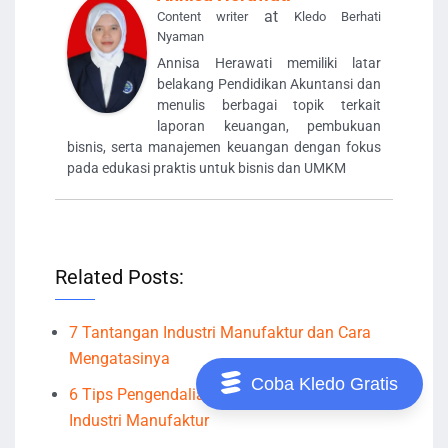
at
Content writer
Kledo Berhati
Nyaman
Annisa Herawati memiliki latar
belakang Pendidikan Akuntansi dan
menulis berbagai topik terkait
laporan keuangan, pembukuan
bisnis, serta manajemen keuangan dengan fokus
pada edukasi praktis untuk bisnis dan UMKM
Related Posts:
7 Tantangan Industri Manufaktur dan Cara
Mengatasinya
Coba Kledo Gratis
6 Tips Pengendalian Biaya Produksi dalam
Industri Manufaktur