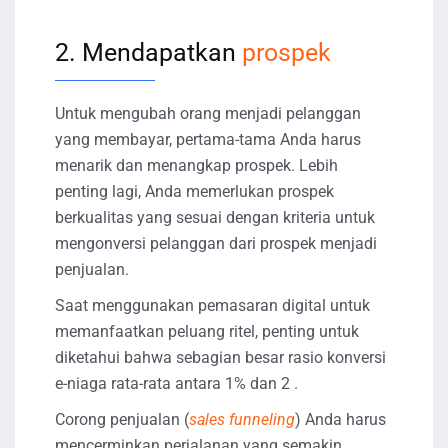
2. Mendapatkan
prospek
Untuk mengubah orang menjadi pelanggan
yang membayar, pertama-tama Anda harus
menarik dan menangkap prospek. Lebih
penting lagi, Anda memerlukan prospek
berkualitas yang sesuai dengan kriteria untuk
mengonversi pelanggan dari prospek menjadi
penjualan.
Saat menggunakan pemasaran digital untuk
memanfaatkan peluang ritel, penting untuk
diketahui bahwa sebagian besar rasio konversi
e-niaga rata-rata antara 1% dan 2 .
Corong penjualan (
sales funneling
) Anda harus
mencerminkan perjalanan yang semakin