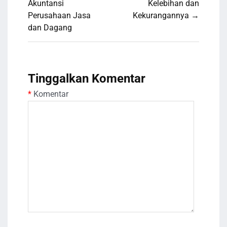
Akuntansi
Kelebihan dan
Perusahaan Jasa
Kekurangannya →
dan Dagang
Tinggalkan Komentar
*
Komentar