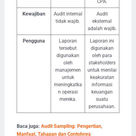
CPA.
Kewajiban
Audit internal
Audit
tidak wajib.
eksternal
adalah wajib.
Pengguna
Laporan
Laporan ini
tersebut
digunakan
digunakan
oleh para
oleh
stakeholders
manajemen
untuk menilai
untuk
keakuratan
meningkatka
informasi
n operasi
keuangan
mereka.
suatu
perusahaan.
Baca juga:
Audit Sampling: Pengertian,
Manfaat, Tahapan dan Contohnya