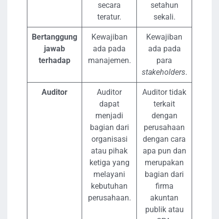
secara
setahun
teratur.
sekali.
Bertanggung
Kewajiban
Kewajiban
jawab
ada pada
ada pada
terhadap
manajemen.
para
stakeholders
.
Auditor
Auditor
Auditor tidak
dapat
terkait
menjadi
dengan
bagian dari
perusahaan
organisasi
dengan cara
atau pihak
apa pun dan
ketiga yang
merupakan
melayani
bagian dari
kebutuhan
firma
perusahaan.
akuntan
publik atau