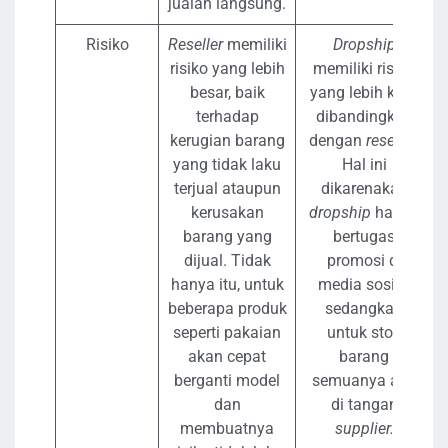
jualan langsung.
Risiko
Reseller
memiliki
Dropship
risiko yang lebih
memiliki risiko
besar, baik
yang lebih kecil
terhadap
dibandingkan
kerugian barang
dengan
reseller.
yang tidak laku
Hal ini
terjual ataupun
dikarenakan
kerusakan
dropship
hanya
barang yang
bertugas
dijual. Tidak
promosi di
hanya itu, untuk
media sosial,
beberapa produk
sedangkan
seperti pakaian
untuk stok
akan cepat
barang
berganti model
semuanya ada
dan
di tangan
membuatnya
supplier.