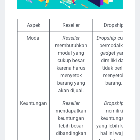
Aspek
Reseller
Dropship
Modal
Reseller
Dropship
cukup
membutuhkan
bermodalkan
modal yang
gadget
yang
cukup besar
dimiliki dan
karena harus
tidak perlu
menyetok
menyetok
barang yang
barang.
akan dijual.
Keuntungan
Reseller
Dropship
mendapatkan
memiliki
keuntungan
keuntungan
lebih besar
yang lebih kecil,
dibandingkan
hal ini wajar