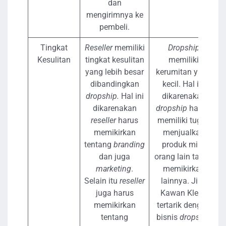
dan
mengirimnya ke
pembeli.
Tingkat
Reseller
memiliki
Dropship
Kesulitan
tingkat kesulitan
memiliki
yang lebih besar
kerumitan yang
dibandingkan
kecil. Hal ini
dropship.
Hal ini
dikarenakan
dikarenakan
dropship
hanya
reseller
harus
memiliki tugas
memikirkan
menjualkan
tentang
branding
produk milik
dan juga
orang lain tanpa
marketing
.
memikirkan
Selain itu
reseller
lainnya. Jika
juga harus
Kawan Kledo
memikirkan
tertarik dengan
tentang
bisnis
dropship