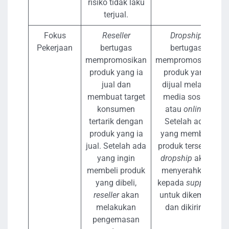
risiko tidak laku
terjual.
Fokus
Reseller
Dropship
Pekerjaan
bertugas
bertugas
mempromosikan
mempromosikan
produk yang ia
produk yang
jual dan
dijual melalui
membuat target
media sosial
konsumen
atau
online
.
tertarik dengan
Setelah ada
produk yang ia
yang membeli
jual. Setelah ada
produk tersebut
yang ingin
dropship
akan
membeli produk
menyerahkan
yang dibeli,
kepada
supplier
reseller
akan
untuk dikemas
melakukan
dan dikirim.
pengemasan