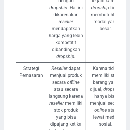
dengan
terjadi karena
dropship.
Hal ini
dropship
tidak
dikarenakan
membutuhkan
reseller
modal yang
mendapatkan
besar.
harga yang lebih
kompetitif
dibandingkan
dropship.
Strategi
Reseller
dapat
Karena tidak
Pemasaran
menjual produk
memiliki stok
secara
offline
barang yang
atau secara
dijual,
dropship
langsung karena
hanya bisa
reseller
memiliki
menjual secara
stok produk
online
atau
yang bisa
lewat media
dipajang ketika
sosial.