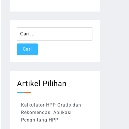
Cari
untuk:
Artikel Pilihan
Kalkulator HPP Gratis dan
Rekomendasi Aplikasi
Penghitung HPP