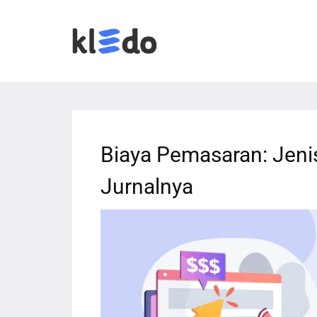
Biaya Pemasaran: Jeni
Jurnalnya