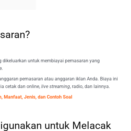
asaran?
g dikeluarkan untuk membiayai pemasaran yang
e.
 anggaran pemasaran atau anggaran iklan Anda. Biaya ini
ia cetak dan online,
live streaming
, radio, dan lainnya.
, Manfaat, Jenis, dan Contoh Soal
igunakan untuk Melacak