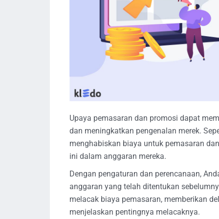
Upaya pemasaran dan promosi dapat mem
dan meningkatkan pengenalan merek. Sepert
menghabiskan biaya untuk pemasaran da
ini dalam anggaran mereka.
Dengan pengaturan dan perencanaan, Anda
anggaran yang telah ditentukan sebelumnya
melacak biaya pemasaran, memberikan de
menjelaskan pentingnya melacaknya.