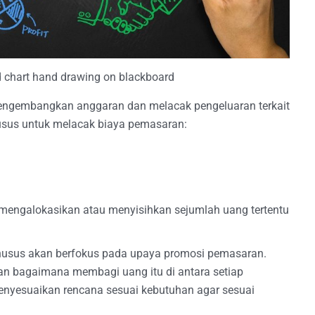
d chart hand drawing on blackboard
ngembangkan anggaran dan melacak pengeluaran terkait
usus untuk melacak biaya pemasaran:
mengalokasikan atau menyisihkan sejumlah uang tertentu
khusus akan berfokus pada upaya promosi pemasaran.
n bagaimana membagi uang itu di antara setiap
nyesuaikan rencana sesuai kebutuhan agar sesuai