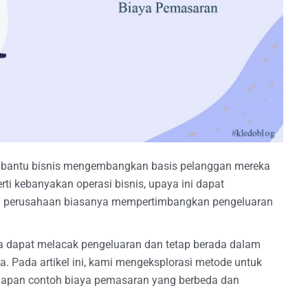
bantu bisnis mengembangkan basis pelanggan mereka
i kebanyakan operasi bisnis, upaya ini dapat
n perusahaan biasanya mempertimbangkan pengeluaran
 dapat melacak pengeluaran dan tetap berada dalam
. Pada artikel ini, kami mengeksplorasi metode untuk
lapan contoh biaya pemasaran yang berbeda dan