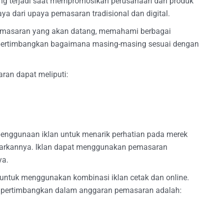
ng terjadi saat mempromosikan perusahaan dan produk
a dari upaya pemasaran tradisional dan digital.
pemasaran yang akan datang, memahami berbagai
ertimbangkan bagaimana masing-masing sesuai dengan
ran dapat meliputi:
enggunaan iklan untuk menarik perhatian pada merek
warkannya. Iklan dapat menggunakan pemasaran
ya.
ntuk menggunakan kombinasi iklan cetak dan online.
 dipertimbangkan dalam anggaran pemasaran adalah: