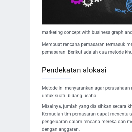
marketing concept with business graph an
Membuat rencana pemasaran termasuk me
pemasaran. Berikut adalah dua metode kh
Pendekatan alokasi
Metode ini menyarankan agar perusahaan 
untuk suatu bidang usaha.
Misalnya, jumlah yang disisihkan secara 
Kemudian tim pemasaran dapat menentuka
pengeluaran dalam rencana mereka dan me
dengan anggaran.