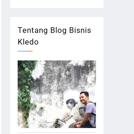
Tentang Blog Bisnis
Kledo