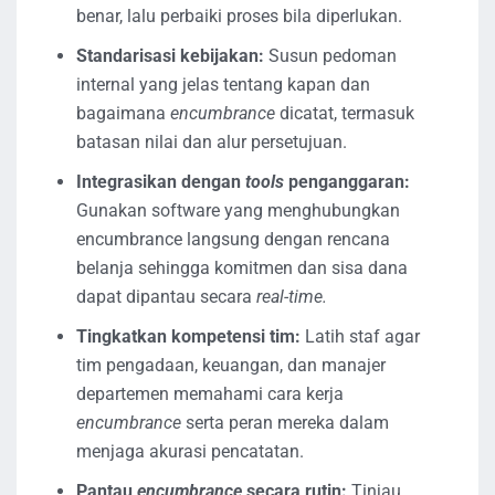
benar, lalu perbaiki proses bila diperlukan.
Standarisasi kebijakan:
Susun pedoman
internal yang jelas tentang kapan dan
bagaimana
encumbrance
dicatat, termasuk
batasan nilai dan alur persetujuan.
Integrasikan dengan
tools
penganggaran:
Gunakan software yang menghubungkan
encumbrance langsung dengan rencana
belanja sehingga komitmen dan sisa dana
dapat dipantau secara
real-time.
Tingkatkan kompetensi tim:
Latih staf agar
tim pengadaan, keuangan, dan manajer
departemen memahami cara kerja
encumbrance
serta peran mereka dalam
menjaga akurasi pencatatan.
Pantau
encumbrance
secara rutin:
Tinjau