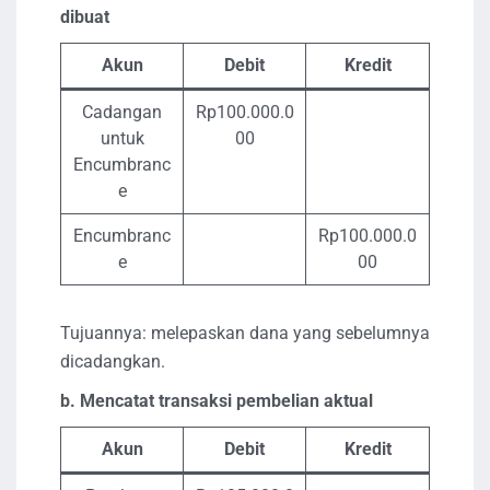
dibuat
Akun
Debit
Kredit
Cadangan
Rp100.000.0
untuk
00
Encumbranc
e
Encumbranc
Rp100.000.0
e
00
Tujuannya: melepaskan dana yang sebelumnya
dicadangkan.
b. Mencatat transaksi pembelian aktual
Akun
Debit
Kredit