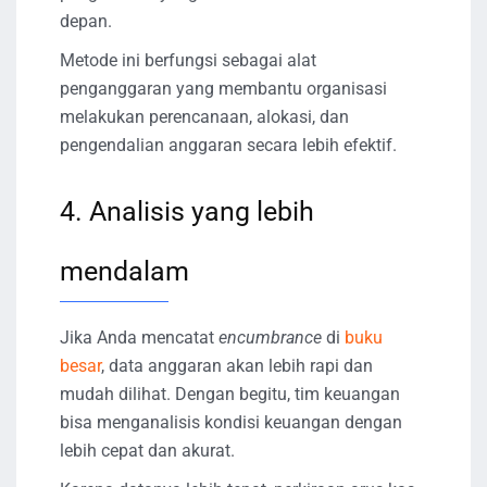
depan.
Metode ini berfungsi sebagai alat
penganggaran yang membantu organisasi
melakukan perencanaan, alokasi, dan
pengendalian anggaran secara lebih efektif.
4. Analisis yang lebih
mendalam
Jika Anda mencatat
encumbrance
di
buku
besar
, data anggaran akan lebih rapi dan
mudah dilihat. Dengan begitu, tim keuangan
bisa menganalisis kondisi keuangan dengan
lebih cepat dan akurat.