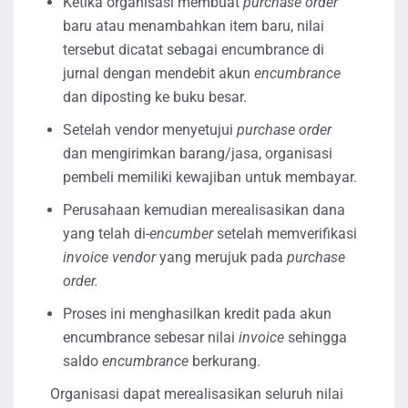
Ketika organisasi membuat
purchase order
baru atau menambahkan item baru, nilai
tersebut dicatat sebagai encumbrance di
jurnal dengan mendebit akun
encumbrance
dan diposting ke buku besar.
Setelah vendor menyetujui
purchase order
dan mengirimkan barang/jasa, organisasi
pembeli memiliki kewajiban untuk membayar.
Perusahaan kemudian merealisasikan dana
yang telah di-
encumber
setelah memverifikasi
invoice vendor
yang merujuk pada
purchase
order.
Proses ini menghasilkan kredit pada akun
encumbrance sebesar nilai
invoice
sehingga
saldo
encumbrance
berkurang.
Organisasi dapat merealisasikan seluruh nilai