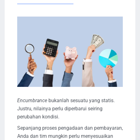
Encumbrance
bukanlah sesuatu yang statis.
Justru, nilainya perlu diperbarui seiring
perubahan kondisi.
Sepanjang proses pengadaan dan pembayaran,
Anda dan tim mungkin perlu menyesuaikan