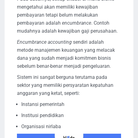
mengetahui akan memiliki kewajiban
pembayaran tetapi belum melakukan
pembayaran adalah
encumbrance
. Contoh
mudahnya adalah kewajiban gaji perusahaan.
Encumbrance accounting
sendiri adalah
metode manajemen keuangan yang melacak
dana yang sudah menjadi komitmen bisnis
sebelum benar-benar menjadi pengeluaran.
Sistem ini sangat berguna terutama pada
sektor yang memiliki persyaratan kepatuhan
anggaran yang ketat, seperti:
Instansi pemerintah
Institusi pendidikan
Organisasi nirlaba