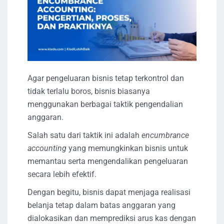
Agar pengeluaran bisnis tetap terkontrol dan
tidak terlalu boros, bisnis biasanya
menggunakan berbagai taktik pengendalian
anggaran.
Salah satu dari taktik ini adalah
encumbrance
accounting
yang memungkinkan bisnis untuk
memantau serta mengendalikan pengeluaran
secara lebih efektif.
Dengan begitu, bisnis dapat menjaga realisasi
belanja tetap dalam batas anggaran yang
dialokasikan dan memprediksi arus kas dengan