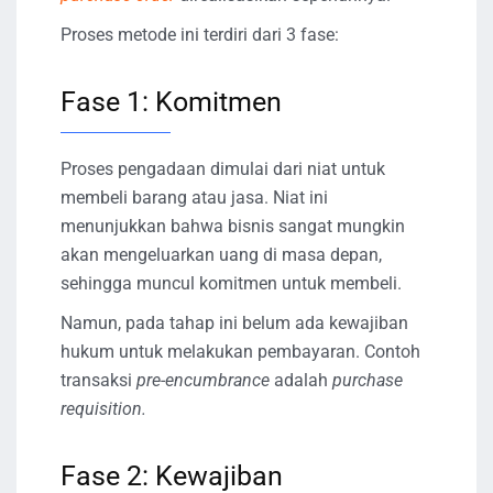
Proses metode ini terdiri dari 3 fase:
Fase 1: Komitmen
Proses pengadaan dimulai dari niat untuk
membeli barang atau jasa. Niat ini
menunjukkan bahwa bisnis sangat mungkin
akan mengeluarkan uang di masa depan,
sehingga muncul komitmen untuk membeli.
Namun, pada tahap ini belum ada kewajiban
hukum untuk melakukan pembayaran. Contoh
transaksi
pre-encumbrance
adalah
purchase
requisition.
Fase 2: Kewajiban