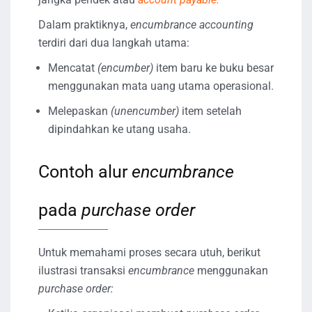
Dalam praktiknya,
encumbrance accounting
terdiri dari dua langkah utama:
Mencatat
(encumber)
item baru ke buku besar
menggunakan mata uang utama operasional.
Melepaskan
(unencumber)
item setelah
dipindahkan ke utang usaha.
Contoh alur
encumbrance
pada
purchase order
Untuk memahami proses secara utuh, berikut
ilustrasi transaksi
encumbrance
menggunakan
purchase order: