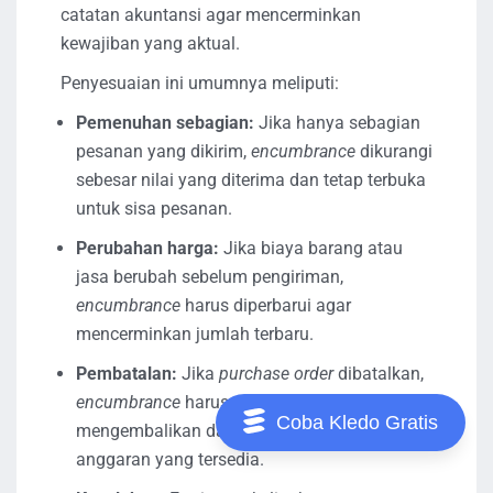
catatan akuntansi agar mencerminkan
kewajiban yang aktual.
Penyesuaian ini umumnya meliputi:
Pemenuhan sebagian:
Jika hanya sebagian
pesanan yang dikirim,
encumbrance
dikurangi
sebesar nilai yang diterima dan tetap terbuka
untuk sisa pesanan.
Perubahan harga:
Jika biaya barang atau
jasa berubah sebelum pengiriman,
encumbrance
harus diperbarui agar
mencerminkan jumlah terbaru.
Pembatalan:
Jika
purchase order
dibatalkan,
encumbrance
harus dibalik untuk
Coba Kledo Gratis
mengembalikan dana yang dicadangkan ke
anggaran yang tersedia.