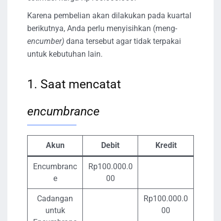
Karena pembelian akan dilakukan pada kuartal
berikutnya, Anda perlu menyisihkan (meng-
encumber)
dana tersebut agar tidak terpakai
untuk kebutuhan lain.
1. Saat mencatat
encumbrance
Akun
Debit
Kredit
Encumbranc
Rp100.000.0
e
00
Cadangan
Rp100.000.0
untuk
00