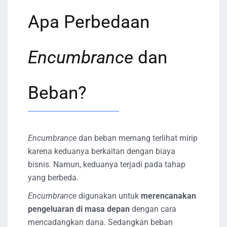
Apa Perbedaan
Encumbrance
dan
Beban?
Encumbrance
dan beban memang terlihat mirip
karena keduanya berkaitan dengan biaya
bisnis. Namun, keduanya terjadi pada tahap
yang berbeda.
Encumbrance
digunakan untuk
merencanakan
pengeluaran di masa depan
dengan cara
mencadangkan dana. Sedangkan beban