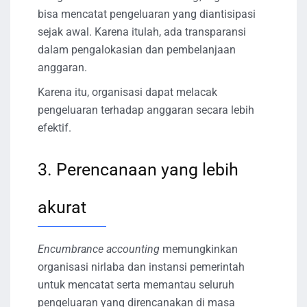
bisa mencatat pengeluaran yang diantisipasi
sejak awal. Karena itulah, ada transparansi
dalam pengalokasian dan pembelanjaan
anggaran.
Karena itu, organisasi dapat melacak
pengeluaran terhadap anggaran secara lebih
efektif.
3. Perencanaan yang lebih
akurat
Encumbrance accounting
memungkinkan
organisasi nirlaba dan instansi pemerintah
untuk mencatat serta memantau seluruh
pengeluaran yang direncanakan di masa