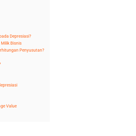
pada Depresiasi?
Milik Bisnis
erhitungan Penyusutan?
?
epresiasi
age Value