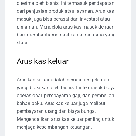
diterima oleh bisnis. Ini termasuk pendapatan
dari penjualan produk atau layanan. Arus kas
masuk juga bisa berasal dari investasi atau
pinjaman. Mengelola arus kas masuk dengan
baik membantu memastikan aliran dana yang
stabil.
Arus kas keluar
Arus kas keluar adalah semua pengeluaran
yang dilakukan oleh bisnis. Ini termasuk biaya
operasional, pembayaran gaji, dan pembelian
bahan baku. Arus kas keluar juga meliputi
pembayaran utang dan biaya bunga.
Mengendalikan arus kas keluar penting untuk
menjaga keseimbangan keuangan.