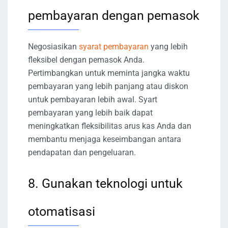
pembayaran dengan pemasok
Negosiasikan
syarat pembayaran
yang lebih
fleksibel dengan pemasok Anda.
Pertimbangkan untuk meminta jangka waktu
pembayaran yang lebih panjang atau diskon
untuk pembayaran lebih awal. Syart
pembayaran yang lebih baik dapat
meningkatkan fleksibilitas arus kas Anda dan
membantu menjaga keseimbangan antara
pendapatan dan pengeluaran.
8. Gunakan teknologi untuk
otomatisasi