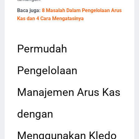
Baca juga:
8 Masalah Dalam Pengelolaan Arus
Kas dan 4 Cara Mengatasinya
Permudah
Pengelolaan
Manajemen Arus Kas
dengan
Menggunakan Kledo