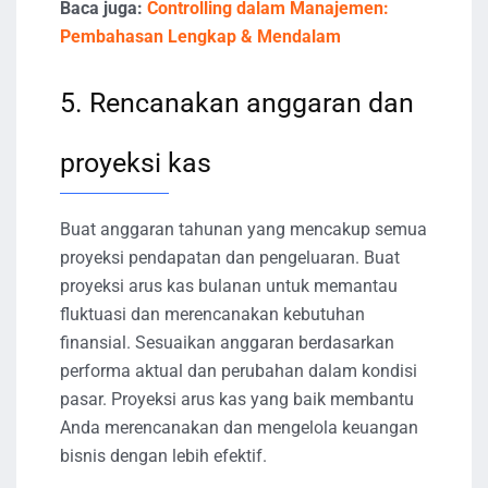
Baca juga:
Controlling dalam Manajemen:
Pembahasan Lengkap & Mendalam
5. Rencanakan anggaran dan
proyeksi kas
Buat anggaran tahunan yang mencakup semua
proyeksi pendapatan dan pengeluaran. Buat
proyeksi arus kas bulanan untuk memantau
fluktuasi dan merencanakan kebutuhan
finansial. Sesuaikan anggaran berdasarkan
performa aktual dan perubahan dalam kondisi
pasar. Proyeksi arus kas yang baik membantu
Anda merencanakan dan mengelola keuangan
bisnis dengan lebih efektif.