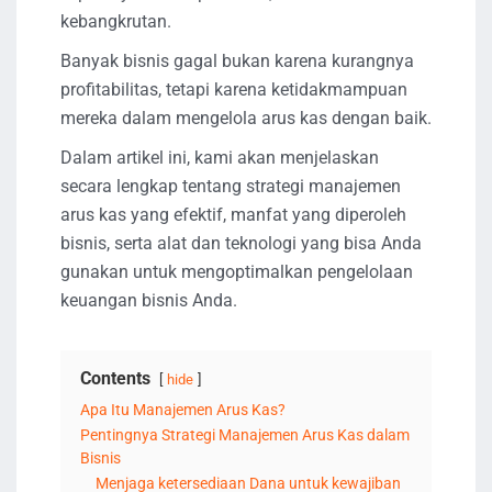
kebangkrutan.
Banyak bisnis gagal bukan karena kurangnya
profitabilitas, tetapi karena ketidakmampuan
mereka dalam mengelola arus kas dengan baik.
Dalam artikel ini, kami akan menjelaskan
secara lengkap tentang strategi manajemen
arus kas yang efektif, manfat yang diperoleh
bisnis, serta alat dan teknologi yang bisa Anda
gunakan untuk mengoptimalkan pengelolaan
keuangan bisnis Anda.
Contents
hide
Apa Itu Manajemen Arus Kas?
Pentingnya Strategi Manajemen Arus Kas dalam
Bisnis
Menjaga ketersediaan Dana untuk kewajiban