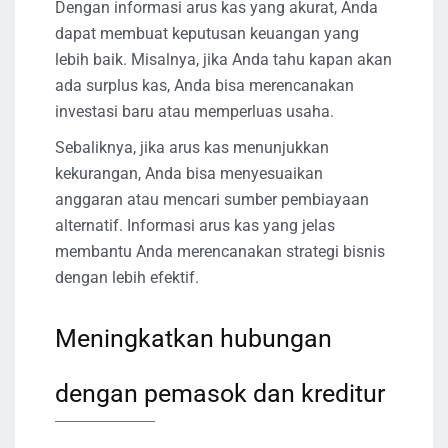
Dengan informasi arus kas yang akurat, Anda
dapat membuat keputusan keuangan yang
lebih baik. Misalnya, jika Anda tahu kapan akan
ada surplus kas, Anda bisa merencanakan
investasi baru atau memperluas usaha.
Sebaliknya, jika arus kas menunjukkan
kekurangan, Anda bisa menyesuaikan
anggaran atau mencari sumber pembiayaan
alternatif. Informasi arus kas yang jelas
membantu Anda merencanakan strategi bisnis
dengan lebih efektif.
Meningkatkan hubungan
dengan pemasok dan kreditur