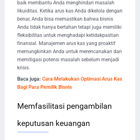
baik membantu Anda menghindari masalah
likuiditas. Ketika arus kas Anda dikelola dengan
benar, Anda bisa memastikan bahwa bisnis
Anda tidak hanya bertahan tetapi juga memiliki
fleksibilitas untuk menghadapi ketidakpastian
finansial. Manajemen arus kas yang proaktif
memungkinkan Anda untuk merencanakan dan
memitigasi potensi masalah sebelum menjadi
krisis.
Baca juga:
Cara Melakukan Optimasi Arus Kas
Bagi Para Pemilik Bisnis
Memfasilitasi pengambilan
keputusan keuangan