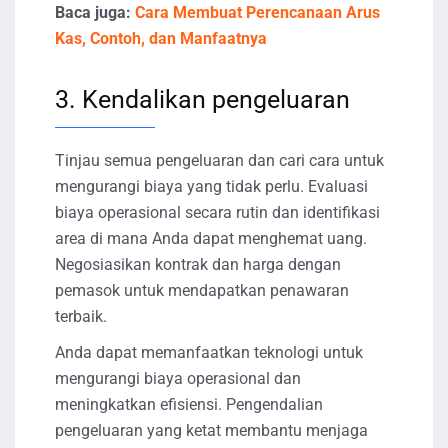
Baca juga:
Cara Membuat Perencanaan Arus
Kas, Contoh, dan Manfaatnya
3. Kendalikan pengeluaran
Tinjau semua pengeluaran dan cari cara untuk
mengurangi biaya yang tidak perlu. Evaluasi
biaya operasional secara rutin dan identifikasi
area di mana Anda dapat menghemat uang.
Negosiasikan kontrak dan harga dengan
pemasok untuk mendapatkan penawaran
terbaik.
Anda dapat memanfaatkan teknologi untuk
mengurangi biaya operasional dan
meningkatkan efisiensi. Pengendalian
pengeluaran yang ketat membantu menjaga