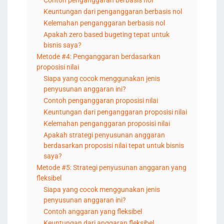
Contoh penganggaran berbasis nol
Keuntungan dari penganggaran berbasis nol
Kelemahan penganggaran berbasis nol
Apakah zero based bugeting tepat untuk
bisnis saya?
Metode #4: Penganggaran berdasarkan
proposisi nilai
Siapa yang cocok menggunakan jenis
penyusunan anggaran ini?
Contoh penganggaran proposisi nilai
Keuntungan dari penganggaran proposisi nilai
Kelemahan penganggaran proposisi nilai
Apakah strategi penyusunan anggaran
berdasarkan proposisi nilai tepat untuk bisnis
saya?
Metode #5: Strategi penyusunan anggaran yang
fleksibel
Siapa yang cocok menggunakan jenis
penyusunan anggaran ini?
Contoh anggaran yang fleksibel
Keuntungan dari anggaran fleksibel