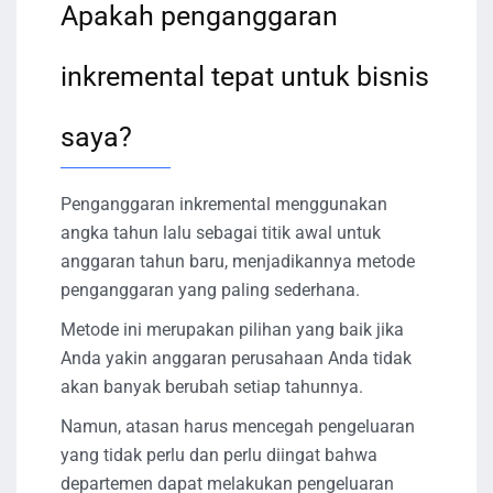
Apakah penganggaran
inkremental tepat untuk bisnis
saya?
Penganggaran inkremental menggunakan
angka tahun lalu sebagai titik awal untuk
anggaran tahun baru, menjadikannya metode
penganggaran yang paling sederhana.
Metode ini merupakan pilihan yang baik jika
Anda yakin anggaran perusahaan Anda tidak
akan banyak berubah setiap tahunnya.
Namun, atasan harus mencegah pengeluaran
yang tidak perlu dan perlu diingat bahwa
departemen dapat melakukan pengeluaran