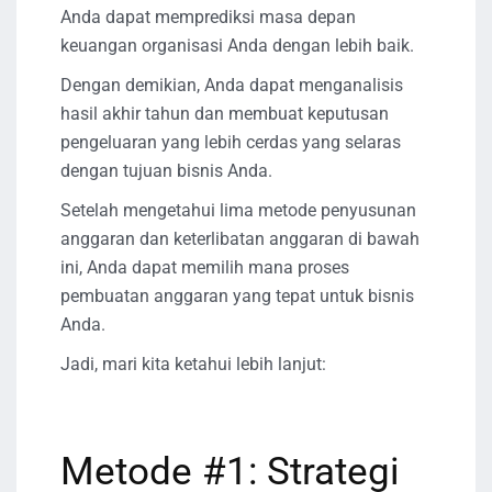
Anda dapat memprediksi masa depan
keuangan organisasi Anda dengan lebih baik.
Dengan demikian, Anda dapat menganalisis
hasil akhir tahun dan membuat keputusan
pengeluaran yang lebih cerdas yang selaras
dengan tujuan bisnis Anda.
Setelah mengetahui lima metode penyusunan
anggaran dan keterlibatan anggaran di bawah
ini, Anda dapat memilih mana proses
pembuatan anggaran yang tepat untuk bisnis
Anda.
Jadi, mari kita ketahui lebih lanjut:
Metode #1: Strategi