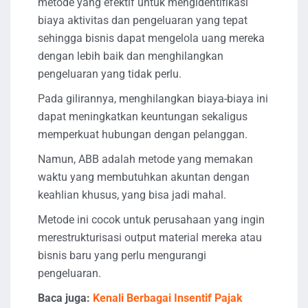
metode yang efektif untuk mengidentifikasi
biaya aktivitas dan pengeluaran yang tepat
sehingga bisnis dapat mengelola uang mereka
dengan lebih baik dan menghilangkan
pengeluaran yang tidak perlu.
Pada gilirannya, menghilangkan biaya-biaya ini
dapat meningkatkan keuntungan sekaligus
memperkuat hubungan dengan pelanggan.
Namun, ABB adalah metode yang memakan
waktu yang membutuhkan akuntan dengan
keahlian khusus, yang bisa jadi mahal.
Metode ini cocok untuk perusahaan yang ingin
merestrukturisasi output material mereka atau
bisnis baru yang perlu mengurangi
pengeluaran.
Baca juga:
Kenali Berbagai Insentif Pajak