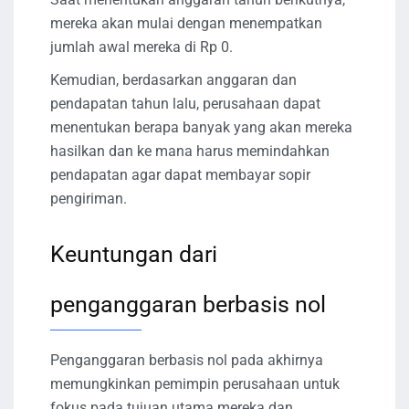
mereka akan mulai dengan menempatkan
jumlah awal mereka di Rp 0.
Kemudian, berdasarkan anggaran dan
pendapatan tahun lalu, perusahaan dapat
menentukan berapa banyak yang akan mereka
hasilkan dan ke mana harus memindahkan
pendapatan agar dapat membayar sopir
pengiriman.
Keuntungan dari
penganggaran berbasis nol
Penganggaran berbasis nol pada akhirnya
memungkinkan pemimpin perusahaan untuk
fokus pada tujuan utama mereka dan