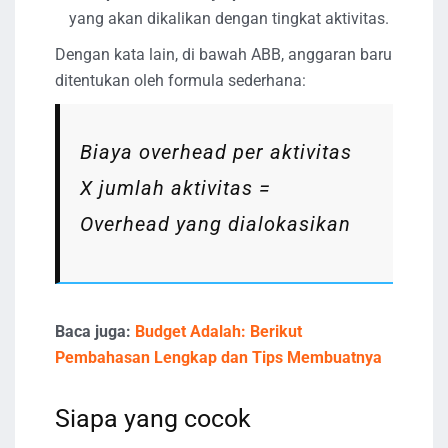
yang akan dikalikan dengan tingkat aktivitas.
Dengan kata lain, di bawah ABB, anggaran baru
ditentukan oleh formula sederhana:
Biaya overhead per aktivitas
X jumlah aktivitas =
Overhead yang dialokasikan
Baca juga:
Budget Adalah: Berikut
Pembahasan Lengkap dan Tips Membuatnya
Siapa yang cocok