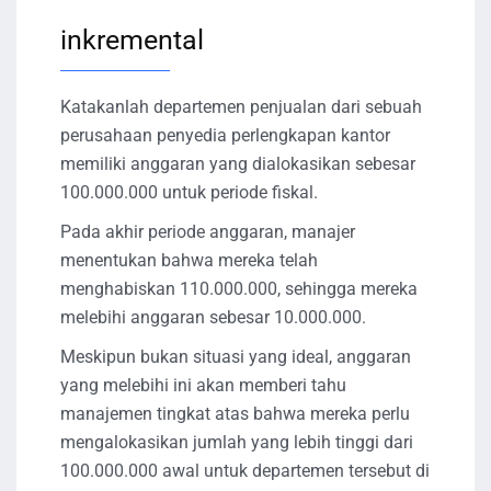
inkremental
Katakanlah departemen penjualan dari sebuah
perusahaan penyedia perlengkapan kantor
memiliki anggaran yang dialokasikan sebesar
100.000.000 untuk periode fiskal.
Pada akhir periode anggaran, manajer
menentukan bahwa mereka telah
menghabiskan 110.000.000, sehingga mereka
melebihi anggaran sebesar 10.000.000.
Meskipun bukan situasi yang ideal, anggaran
yang melebihi ini akan memberi tahu
manajemen tingkat atas bahwa mereka perlu
mengalokasikan jumlah yang lebih tinggi dari
100.000.000 awal untuk departemen tersebut di