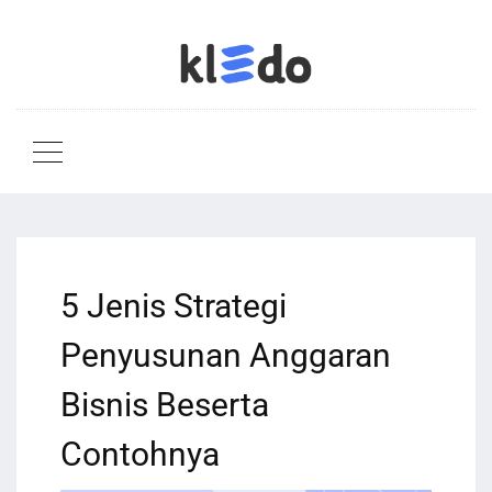
5 Jenis Strategi
Penyusunan Anggaran
Bisnis Beserta
Contohnya