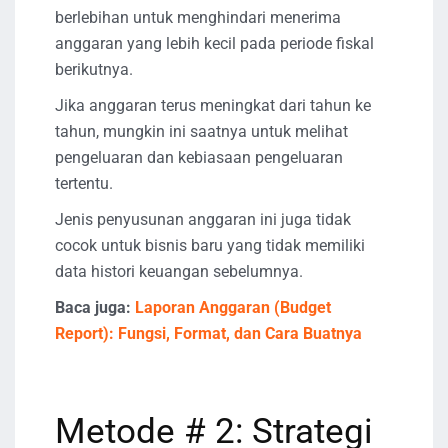
berlebihan untuk menghindari menerima
anggaran yang lebih kecil pada periode fiskal
berikutnya.
Jika anggaran terus meningkat dari tahun ke
tahun, mungkin ini saatnya untuk melihat
pengeluaran dan kebiasaan pengeluaran
tertentu.
Jenis penyusunan anggaran ini juga tidak
cocok untuk bisnis baru yang tidak memiliki
data histori keuangan sebelumnya.
Baca juga:
Laporan Anggaran (Budget
Report): Fungsi, Format, dan Cara Buatnya
Metode # 2: Strategi