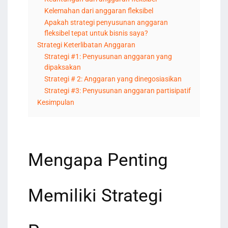
Kelemahan dari anggaran fleksibel
Apakah strategi penyusunan anggaran
fleksibel tepat untuk bisnis saya?
Strategi Keterlibatan Anggaran
Strategi #1: Penyusunan anggaran yang
dipaksakan
Strategi # 2: Anggaran yang dinegosiasikan
Strategi #3: Penyusunan anggaran partisipatif
Kesimpulan
Mengapa Penting
Memiliki Strategi