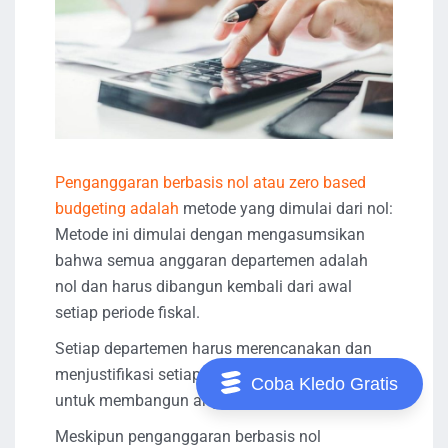
Penganggaran berbasis nol atau zero based
budgeting adalah
metode yang dimulai dari nol:
Metode ini dimulai dengan mengasumsikan
bahwa semua anggaran departemen adalah
nol dan harus dibangun kembali dari awal
setiap periode fiskal.
Setiap departemen harus merencanakan dan
menjustifikasi setiap dolar yang dikeluarkan
Coba Kledo Gratis
untuk membangun anggaran dari awal.
Meskipun penganggaran berbasis nol