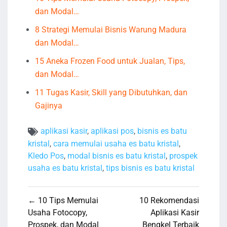
dan Modal…
8 Strategi Memulai Bisnis Warung Madura
dan Modal…
15 Aneka Frozen Food untuk Jualan, Tips,
dan Modal…
11 Tugas Kasir, Skill yang Dibutuhkan, dan
Gajinya
aplikasi kasir
,
aplikasi pos
,
bisnis es batu
kristal
,
cara memulai usaha es batu kristal
,
Kledo Pos
,
modal bisnis es batu kristal
,
prospek
usaha es batu kristal
,
tips bisnis es batu kristal
Navigasi
← 10 Tips Memulai
10 Rekomendasi
pos
Usaha Fotocopy,
Aplikasi Kasir
Prospek, dan Modal
Bengkel Terbaik