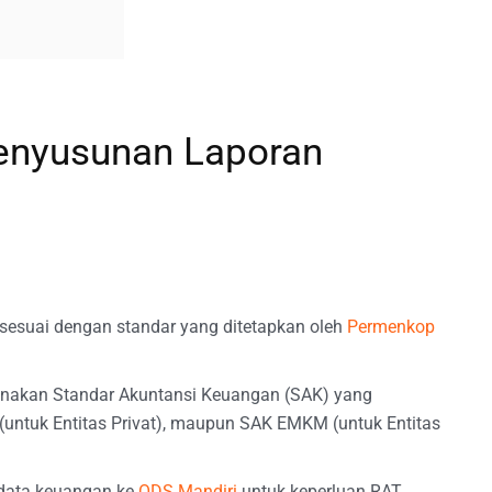
Penyusunan Laporan
sesuai dengan standar yang ditetapkan oleh
Permenkop
unakan Standar Akuntansi Keuangan (SAK) yang
P (untuk Entitas Privat), maupun SAK EMKM (untuk Entitas
 data keuangan ke
ODS Mandiri
untuk keperluan RAT