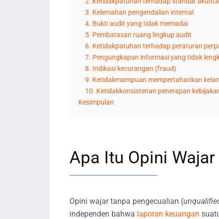
2. Ketidakpatuhan terhadap standar akunta
3. Kelemahan pengendalian internal
4. Bukti audit yang tidak memadai
5. Pembatasan ruang lingkup audit
6. Ketidakpatuhan terhadap peraturan per
7. Pengungkapan informasi yang tidak leng
8. Indikasi kecurangan (fraud)
9. Ketidakmampuan mempertahankan kelan
10. Ketidakkonsistenan penerapan kebijaka
Kesimpulan
Apa Itu Opini Waja
Opini wajar tanpa pengecualian (
unqualifie
independen bahwa
laporan keuangan
suatu