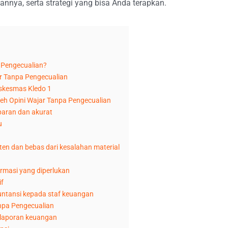
ya, serta strategi yang bisa Anda terapkan.
 Pengecualian?
r Tanpa Pengecualian
uskesmas Kledo 1
leh Opini Wajar Tanpa Pengecualian
paran dan akurat
u
en dan bebas dari kesalahan material
rmasi yang diperlukan
if
untansi kepada staf keuangan
npa Pengecualian
m laporan keuangan