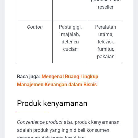
reseller
prod
re
Contoh
Pasta gigi,
Peralatan
Ba
majalah,
utama,
b
deterjen
televisi,
m
cucian
furnitur,
sepe
pakaian
tang
Baca juga:
Mengenal Ruang Lingkup
Manajemen Keuangan dalam Bisnis
Produk kenyamanan
Convenience product
atau produk kenyamanan
adalah produk yang ingin dibeli konsumen