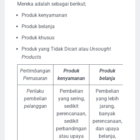
Mereka adalah sebagai berikut;
Produk kenyamanan
Produk belanja
Produk khusus
Produk yang Tidak Dicari atau
Unsought
Products
Pertimbangan
Produk
Produk
P
Pemasaran
kenyamanan
belanja
k
Perilaku
Pembelian
Pembelian
Pre
pembelian
yang sering,
yang lebih
dan l
pelanggan
sedikit
jarang,
mer
perencanaan,
banyak
kuat
sedikit
perencanaan,
pem
perbandingan
dan upaya
kh
atau upaya
belanja,
s