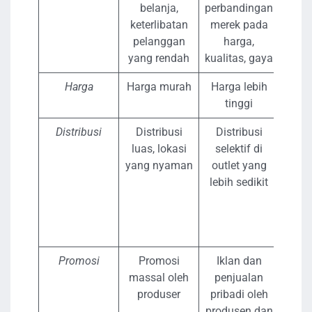
belanja,
perbandingan
perb
keterlibatan
merek pada
m
pelanggan
harga,
sens
yang rendah
kualitas, gaya
harg
Harga
Harga murah
Harga lebih
Harg
tinggi
Distribusi
Distribusi
Distribusi
Dis
luas, lokasi
selektif di
eks
yang nyaman
outlet yang
hanya
lebih sedikit
be
out
are
Promosi
Promosi
Iklan dan
Prom
massal oleh
penjualan
dita
produser
pribadi oleh
lebih
produsen dan