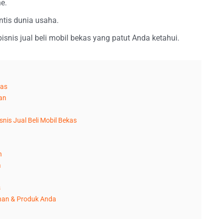
e.
ntis dunia usaha.
isnis jual beli mobil bekas yang patut Anda ketahui.
kas
an
nis Jual Beli Mobil Bekas
n
a
s
nan & Produk Anda