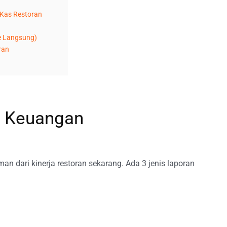
 Kas Restoran
e Langsung)
ran
n Keuangan
n dari kinerja restoran sekarang. Ada 3 jenis laporan