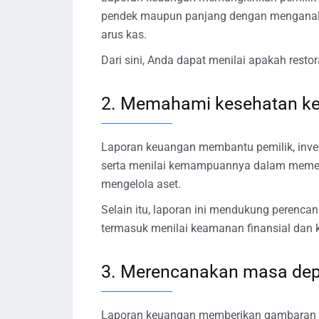
pendek maupun panjang dengan menganalis
arus kas.
Dari sini, Anda dapat menilai apakah resto
2. Memahami kesehatan ke
Laporan keuangan membantu pemilik, inve
serta menilai kemampuannya dalam memen
mengelola aset.
Selain itu, laporan ini mendukung perenc
termasuk menilai keamanan finansial dan
3. Merencanakan masa de
Laporan keuangan memberikan gambaran st