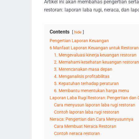
Artikel ini akan membahas pengertian sert
restoran: laporan laba rugi, neraca, dan lap
Contents
hide
Pengertian Laporan Keuangan
6 Manfaat Laporan Keuangan untuk Restoran
1. Mengevaluasi kinerja keuangan restoran
2. Memahami kesehatan keuangan restoran
3. Merencanakan masa depan
4. Menganalisis profitabilitas
5. Kepatuhan terhadap peraturan
6. Membantu menentukan harga menu
Laporan Laba Rugi Restoran: Pengertian dan
Cara menyusun laporan laba rugi restoran
Contoh laporan laba rugi restoran
Neraca: Pengertian dan Cara Menyusunnya
Cara Membuat Neraca Restoran
Contoh neraca restoran