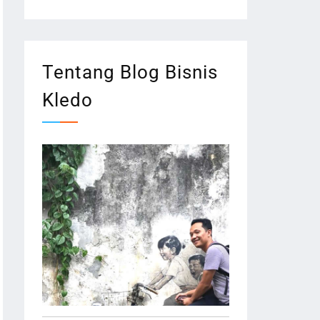
Tentang Blog Bisnis
Kledo