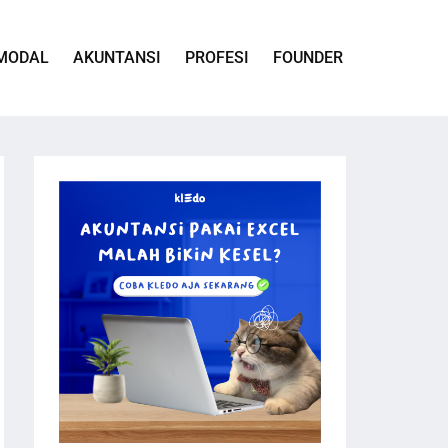
MODAL
AKUNTANSI
PROFESI
FOUNDER