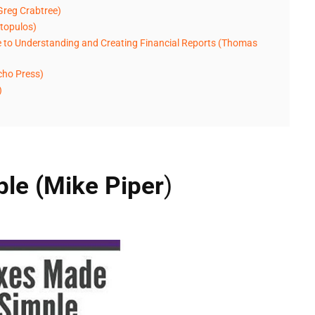
(Greg Crabtree)
topulos)
de to Understanding and Creating Financial Reports (Thomas
cho Press)
)
le (Mike Piper
)