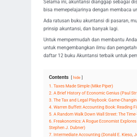
Selama ini, akuntansi dianggap sebagai disi
bisa memepelajarinya dengan membaca un
Ada ratusan buku akuntansi di pasaran, m
prinsip akuntansi, dan banyak lagi.
Untuk mempermudah dan membantu Anda 
untuk mengembangkan ilmu dan pengetahua
daftar 12 buku Akuntansi terbaik untuk pe
Contents
hide
1. Taxes Made Simple (Mike Piper)
2. A Brief History of Economic Genius (Paul St
3. The Tax and Legal Playbook: Game-Changing 
4. Warren Buffett Accounting Book: Reading Fi
5. A Random Walk Down Wall Street: The Time-T
6. Freakonomics: A Rogue Economist Explores t
Stephen J. Dubner)
7. Intermediate Accounting (Donald E. Kieso, J